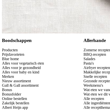
Bewaar
Boodschappen
Allerhande
Producten
Zomerse recepte
Prijsfavorieten
BBQ-recepten
Blue home
Salades
Alles voor vegetarisch eten
Pasta's
Alles voor je gezondheid
Airfryer recepten
Alles voor baby en kind
Makkelijke recep
Merken
Snelle recepten
Nieuw assortiment
Gezonde recepte
Gall & Gall assortiment
Weekmenu's
Bonus
Wat eten we van
Bonusfolder
Wat eten we dit
Online bestellen
Alle recepten
Zakelijk bestellen
Alle ingrediënte
Albert Heijn app
Alle receptthema