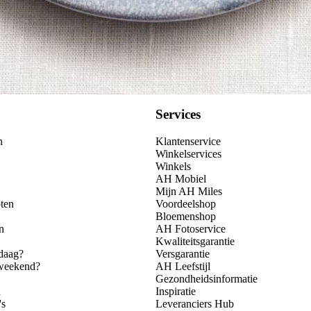
Services
n
Klantenservice
Winkelservices
Winkels
AH Mobiel
Mijn AH Miles
ten
Voordeelshop
Bloemenshop
n
AH Fotoservice
Kwaliteitsgarantie
daag?
Versgarantie
 weekend?
AH Leefstijl
Gezondheidsinformatie
n
Inspiratie
's
Leveranciers Hub