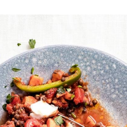
de pan op laag vuur 20 min. koken. Snijd ondertussen de paprika’s in re
kjes samen met de paprikareepjes en cajunkruiden 12 min. op middelhoo
en verwarm nog 2 min. Breng eventueel op smaak met zout.
vegan roomkaas.
Wat vond je van dit recept?