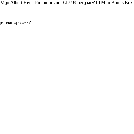
Mijn Albert Heijn Premium voor €17.99 per jaar
10 Mijn Bonus Box 
rdige roomkaas met aardbei en munt
Vegan mini passievrucht-che
10 minuten bereidingstijd
20
min
20 minuten berei