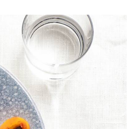
4
epjes van 1 cm breed. Snijd de knoflook fijn.
g vuur. Voeg de knoflook toe en bak 2 min. mee. Voeg de