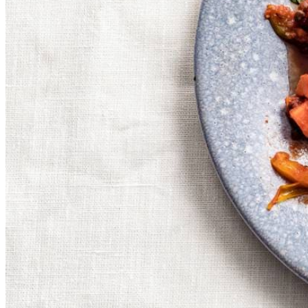
1
½
el
cajunkruiden
400
g
tomatenblokjes in blik
40
g
verse selderij
100
g
Violife creamy original