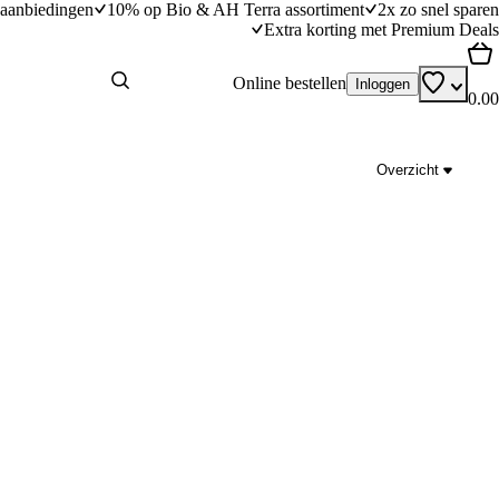
aanbiedingen
10% op Bio & AH Terra assortiment
2x zo snel sparen
Extra korting met Premium Deals
Online bestellen
Inloggen
0.00
Overzicht
esecakejes met mango
Vegan cheesecake
dingstijd
35
min
35 minuten bereidingstijd