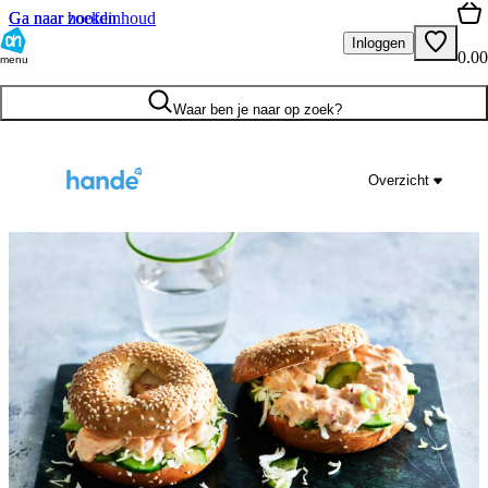
Ga naar hoofdinhoud
Ga naar zoeken
Inloggen
0.00
menu
Waar ben je naar op zoek?
Overzicht