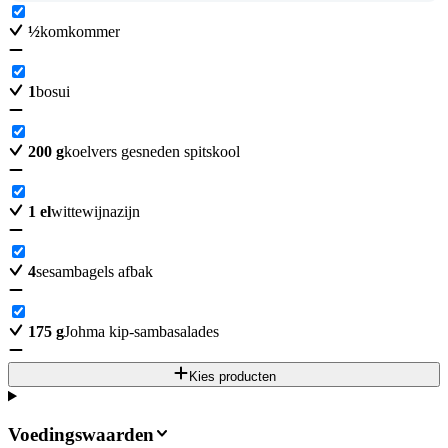
½
komkommer
1
bosui
200
g
koelvers gesneden spitskool
1
el
wittewijnazijn
4
sesambagels afbak
175
g
Joh­ma kip-sam­ba­sa­la­des
Kies producten
Voedingswaarden