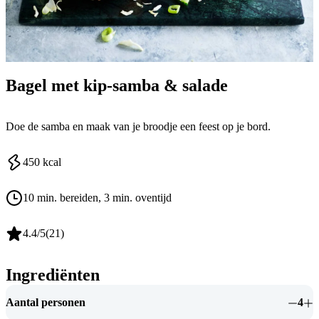
Bagel met kip-samba & salade
Doe de samba en maak van je broodje een feest op je bord.
450
kcal
10 min. bereiden
, 3 min. oventijd
4.4
/5
(
21
)
Ingrediënten
Aantal personen
4