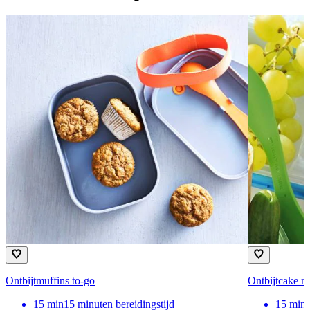
Ontbijtmuffins to-go
Ontbijtcake m
15
min
15 minuten bereidingstijd
15
min