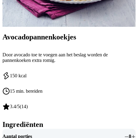
Avocadopannenkoekjes
Door avocado toe te voegen aan het beslag worden de
pannenkoeken extra romig.
150
kcal
15 min. bereiden
3.4
/5
(
14
)
Ingrediënten
Aantal porties
8