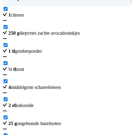
1
citroen
250
g
diepvries zachte avocadostukjes
1
tl
gemberpoeder
¼
tl
zout
4
middelgrote scharreleieren
2
el
kokosolie
25
g
ongebrande hazelnoten