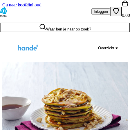
Ga naar hoofdinhoud
Ga naar zoeken
Inloggen
0.00
menu
Waar ben je naar op zoek?
Overzicht