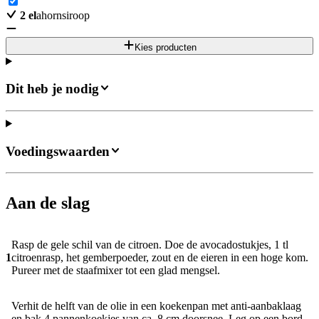
2
el
ahornsiroop
Kies producten
Dit heb je nodig
Voedingswaarden
Aan de slag
Rasp de gele schil van de citroen. Doe de avocadostukjes, 1 tl
1
citroenrasp, het gemberpoeder, zout en de eieren in een hoge kom.
Pureer met de staafmixer tot een glad mengsel.
Verhit de helft van de olie in een koekenpan met anti-aanbaklaag
en bak 4 pannenkoekjes van ca. 8 cm doorsnee. Leg op een bord