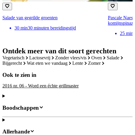
Salade van gegrilde groenten
Pascale Naess
komijnspinazi
30
min
30 minuten bereidingstijd
25
min
Ontdek meer van dit soort gerechten
vegetarisch
lactosevrij
zonder vlees/vis
oven
salade
bijgerecht
wat eten we vandaag
lente
zomer
Ook te zien in
2016 nr. 06 - Word een échte grillmaster
Boodschappen
Allerhande