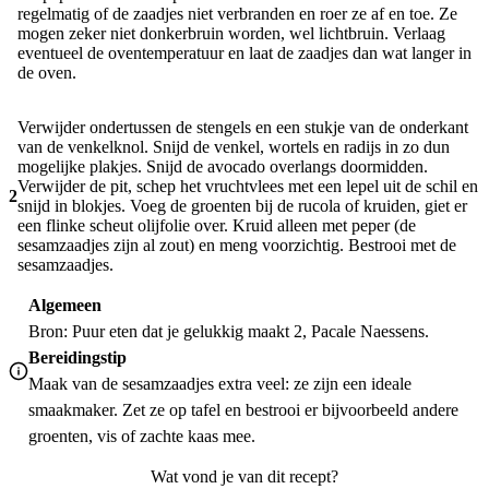
regelmatig of de zaadjes niet verbranden en roer ze af en toe. Ze
mogen zeker niet donkerbruin worden, wel lichtbruin. Verlaag
eventueel de oventemperatuur en laat de zaadjes dan wat langer in
de oven.
Verwijder ondertussen de stengels en een stukje van de onderkant
van de venkelknol. Snijd de venkel, wortels en radijs in zo dun
mogelijke plakjes. Snijd de avocado overlangs doormidden.
Verwijder de pit, schep het vruchtvlees met een lepel uit de schil en
2
snijd in blokjes. Voeg de groenten bij de rucola of kruiden, giet er
een flinke scheut olijfolie over. Kruid alleen met peper (de
sesamzaadjes zijn al zout) en meng voorzichtig. Bestrooi met de
sesamzaadjes.
Algemeen
Bron: Puur eten dat je gelukkig maakt 2, Pacale Naessens.
Bereidingstip
Maak van de sesamzaadjes extra veel: ze zijn een ideale
smaakmaker. Zet ze op tafel en bestrooi er bijvoorbeeld andere
groenten, vis of zachte kaas mee.
Wat vond je van dit recept?