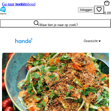
Ga naar hoofdinhoud
Ga naar zoeken
Inloggen
0.00
menu
Waar ben je naar op zoek?
Overzicht