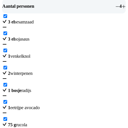
Aantal personen
4
3
el
sesamzaad
3
el
sojasaus
1
venkelknol
2
winterpenen
1
bosje
radijs
1
eetrijpe avocado
75
g
rucola