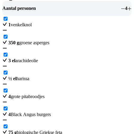
Aantal personen
4
1
venkelknol
350
g
groene asperges
3
el
arachideolie
½
el
harissa
4
grote pitabroodjes
4
Black Angus burgers
75
g
biologische Griekse feta