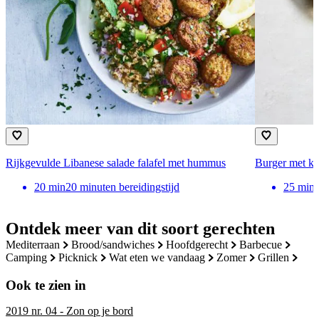
Rijkgevulde Libanese salade falafel met hummus
Burger met k
20
min
20 minuten bereidingstijd
25
min
Ontdek meer van dit soort gerechten
mediterraan
brood/sandwiches
hoofdgerecht
barbecue
camping
picknick
wat eten we vandaag
zomer
grillen
Ook te zien in
2019 nr. 04 - Zon op je bord