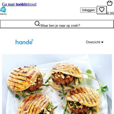
Ga naar hoofdinhoud
Ga naar zoeken
Inloggen
0.00
menu
Waar ben je naar op zoek?
Overzicht