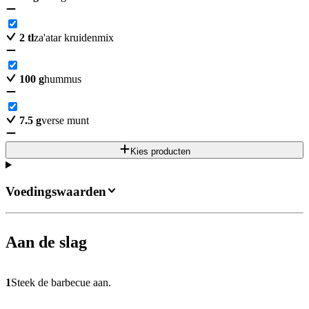
2
tl
za'atar kruidenmix
100
g
hummus
7.5
g
verse munt
Kies producten
Voedingswaarden
Aan de slag
1
Steek de barbecue aan.