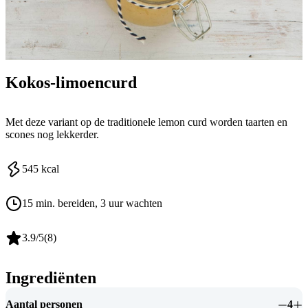
Kokos-limoencurd
Met deze variant op de traditionele lemon curd worden taarten en
scones nog lekkerder.
545
kcal
15 min. bereiden
, 3 uur wachten
3.9
/5
(
8
)
Ingrediënten
Aantal personen
4