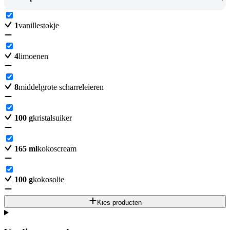
1
vanillestokje
4
limoenen
8
middelgrote scharreleieren
100
g
kristalsuiker
165
ml
kokoscream
100
g
kokosolie
Kies producten