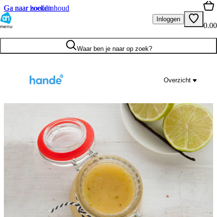
Ga naar hoofdinhoud
Ga naar zoeken
Inloggen
0.00
menu
Waar ben je naar op zoek?
Overzicht