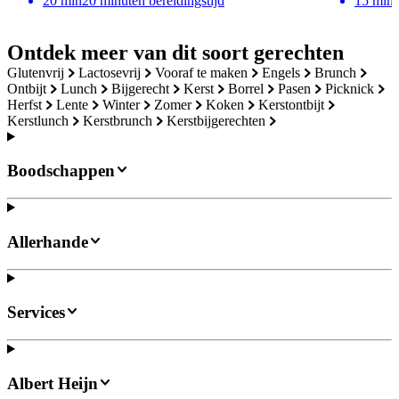
20
min
20 minuten bereidingstijd
15
min
Ontdek meer van dit soort gerechten
glutenvrij
lactosevrij
vooraf te maken
engels
brunch
ontbijt
lunch
bijgerecht
kerst
borrel
pasen
picknick
herfst
lente
winter
zomer
koken
kerstontbijt
kerstlunch
kerstbrunch
kerstbijgerechten
Boodschappen
Allerhande
Services
Albert Heijn