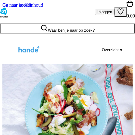
Ga naar hoofdinhoud
Ga naar zoeken
Inloggen
0.00
menu
Waar ben je naar op zoek?
Overzicht