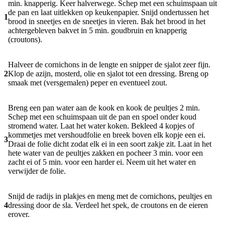
min. knapperig. Keer halverwege. Schep met een schuimspaan uit
de pan en laat uitlekken op keukenpapier. Snijd ondertussen het
1
brood in sneetjes en de sneetjes in vieren. Bak het brood in het
achtergebleven bakvet in 5 min. goudbruin en knapperig
(croutons).
Halveer de cornichons in de lengte en snipper de sjalot zeer fijn.
2
Klop de azijn, mosterd, olie en sjalot tot een dressing. Breng op
smaak met (versgemalen) peper en eventueel zout.
Breng een pan water aan de kook en kook de peultjes 2 min.
Schep met een schuimspaan uit de pan en spoel onder koud
stromend water. Laat het water koken. Bekleed 4 kopjes of
kommetjes met vershoudfolie en breek boven elk kopje een ei.
3
Draai de folie dicht zodat elk ei in een soort zakje zit. Laat in het
hete water van de peultjes zakken en pocheer 3 min. voor een
zacht ei of 5 min. voor een harder ei. Neem uit het water en
verwijder de folie.
Snijd de radijs in plakjes en meng met de cornichons, peultjes en
4
dressing door de sla. Verdeel het spek, de croutons en de eieren
erover.