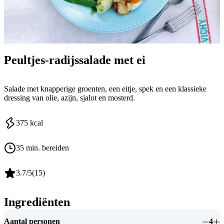
Peultjes-radijssalade met ei
Salade met knapperige groenten, een eitje, spek en een klassieke
dressing van olie, azijn, sjalot en mosterd.
375
kcal
35 min. bereiden
3.7
/5
(
15
)
Ingrediënten
Aantal personen
4