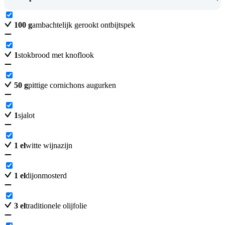
100
g
ambachtelijk gerookt ontbijtspek
1
stokbrood met knoflook
50
g
pittige cornichons augurken
1
sjalot
1
el
witte wijnazijn
1
el
dijonmosterd
3
el
traditionele olijfolie