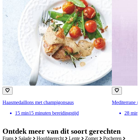
Haasmedaillons met champigonsaus
Mediterrane ra
15
min
15 minuten bereidingstijd
28
min
Ontdek meer van dit soort gerechten
frans
salade
hoofdgerecht
lente
zomer
pocheren