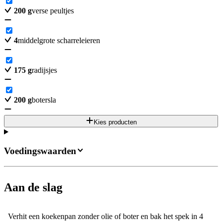
200
g
verse peultjes
4
middelgrote scharreleieren
175
g
radijsjes
200
g
botersla
Kies producten
Voedingswaarden
Aan de slag
Verhit een koekenpan zonder olie of boter en bak het spek in 4