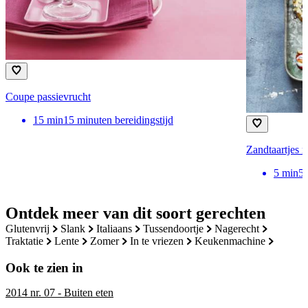
Coupe passievrucht
15
min
15 minuten bereidingstijd
Zandtaartjes m
5
min
5 
Ontdek meer van dit soort gerechten
glutenvrij
slank
italiaans
tussendoortje
nagerecht
traktatie
lente
zomer
in te vriezen
keukenmachine
Ook te zien in
2014 nr. 07 - Buiten eten