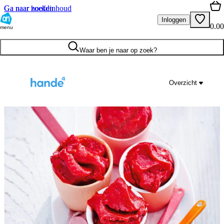
Ga naar hoofdinhoud
Ga naar zoeken
Inloggen
0.00
menu
Waar ben je naar op zoek?
Overzicht