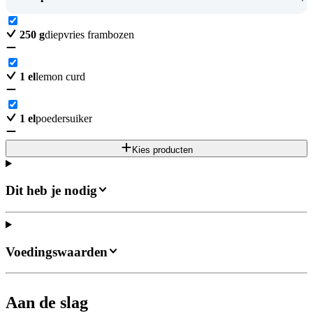
250
g
diepvries frambozen
1
el
lemon curd
1
el
poedersuiker
Kies producten
Dit heb je nodig
Voedingswaarden
Aan de slag