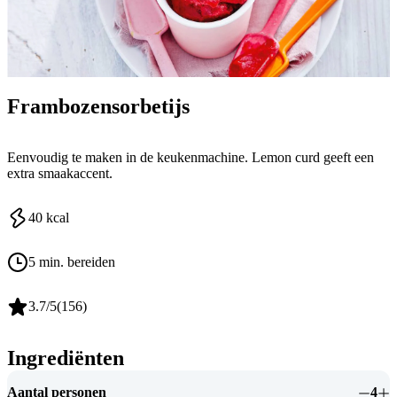
Frambozensorbetijs
Eenvoudig te maken in de keukenmachine. Lemon curd geeft een
extra smaakaccent.
40
kcal
5 min. bereiden
3.7
/5
(
156
)
Ingrediënten
Aantal personen
4