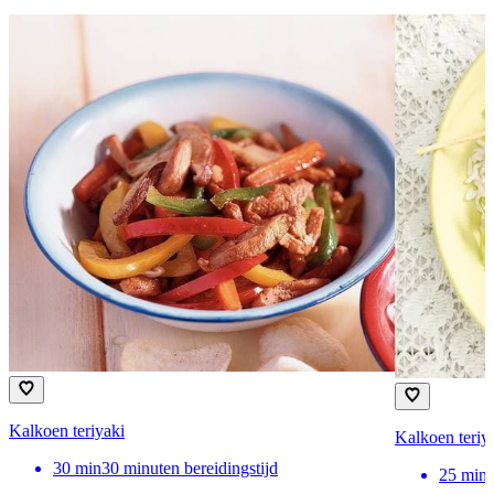
Kalkoen teriyaki
Kalkoen teriy
30
min
30 minuten bereidingstijd
25
min