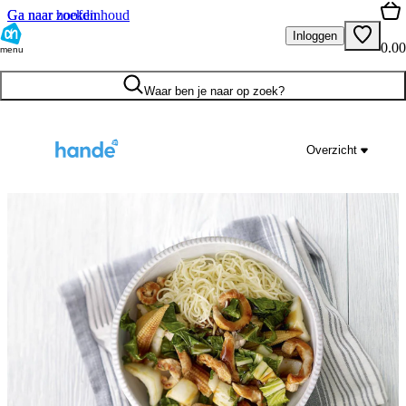
Ga naar hoofdinhoud
Ga naar zoeken
Inloggen
0.00
menu
Waar ben je naar op zoek?
Overzicht