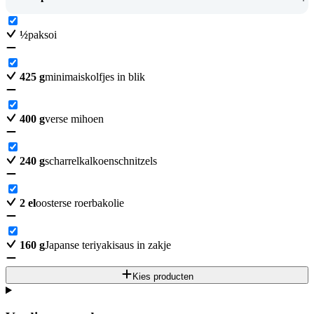
½
paksoi
425
g
minimaiskolfjes in blik
400
g
verse mihoen
240
g
scharrelkalkoenschnitzels
2
el
oosterse roerbakolie
160
g
Japanse teriyakisaus in zakje
Kies producten