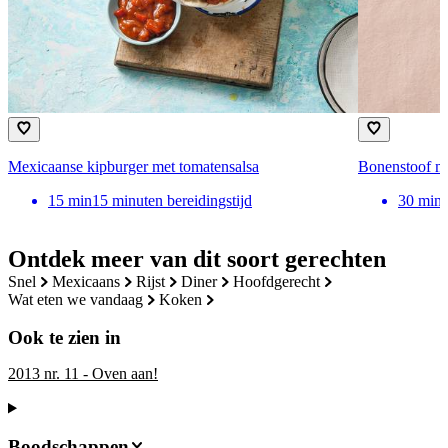
Mexicaanse kipburger met tomatensalsa
Bonenstoof me
15
min
15 minuten bereidingstijd
30
min
Ontdek meer van dit soort gerechten
snel
mexicaans
rijst
diner
hoofdgerecht
wat eten we vandaag
koken
Ook te zien in
2013 nr. 11 - Oven aan!
Boodschappen