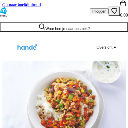
Ga naar hoofdinhoud
Ga naar zoeken
Inloggen
0.00
menu
Waar ben je naar op zoek?
Overzicht