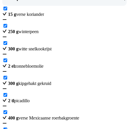
15
g
verse koriander
250
g
winterpeen
300
g
witte snelkookrijst
2
el
zonnebloemolie
300
g
kipgehakt gekruid
2
tl
picadillo
400
g
verse Mexicaanse roerbakgroente