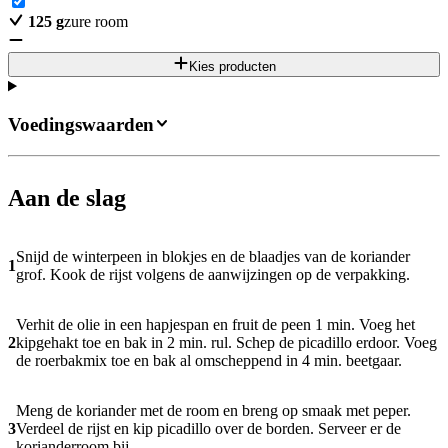
125
g
zure room
Kies producten
Voedingswaarden
Aan de slag
Snijd de winterpeen in blokjes en de blaadjes van de koriander
1
grof. Kook de rijst volgens de aanwij­zingen op de verpakking.
Verhit de olie in een hapjespan en fruit de peen 1 min. Voeg het
2
kipgehakt toe en bak in 2 min. rul. Schep de picadillo erdoor. Voeg
de roerbakmix toe en bak al omscheppend in 4 min. beetgaar.
Meng de koriander met de room en breng op smaak met peper.
3
Verdeel de rijst en kip picadillo over de borden. Serveer er de
korianderroom bij.