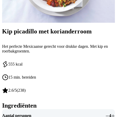
Kip picadillo met korianderroom
Het perfecte Mexicaanse gerecht voor drukke dagen. Met kip en
roerbakgroenten.
555
kcal
15 min. bereiden
2.6
/5
(
238
)
Ingrediënten
Aantal personen
4