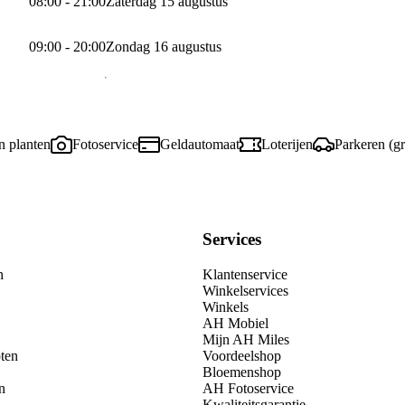
08:00 - 21:00
Zaterdag 15 augustus
09:00 - 20:00
Zondag 16 augustus
 planten
Fotoservice
Geldautomaat
Loterijen
Parkeren (gr
Services
n
Klantenservice
Winkelservices
Winkels
AH Mobiel
Mijn AH Miles
ten
Voordeelshop
Bloemenshop
n
AH Fotoservice
Kwaliteitsgarantie