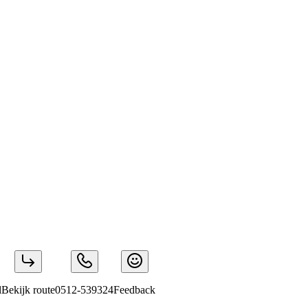
l
Bekijk route
0512-539324
Feedback