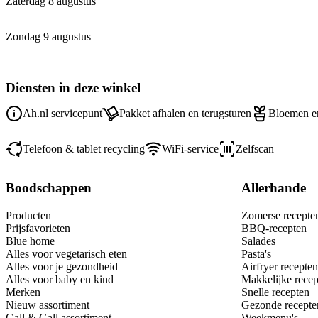
Zaterdag 8 augustus
Zondag 9 augustus
Diensten in deze winkel
Ah.nl servicepunt
Pakket afhalen en terugsturen
Bloemen en
Telefoon & tablet recycling
WiFi-service
Zelfscan
Boodschappen
Allerhande
Producten
Zomerse recepte
Prijsfavorieten
BBQ-recepten
Blue home
Salades
Alles voor vegetarisch eten
Pasta's
Alles voor je gezondheid
Airfryer recepten
Alles voor baby en kind
Makkelijke recep
Merken
Snelle recepten
Nieuw assortiment
Gezonde recepte
Gall & Gall assortiment
Weekmenu's