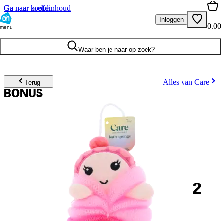
Ga naar hoofdinhoud
Ga naar zoeken
Inloggen
0.00
menu
Waar ben je naar op zoek?
Alles van Care
Terug
BONUS
2
.