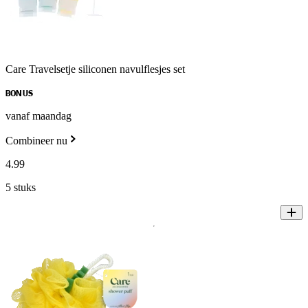
Care Travelsetje siliconen navulflesjes set
BONUS
vanaf maandag
Combineer nu
4
.
99
5 stuks