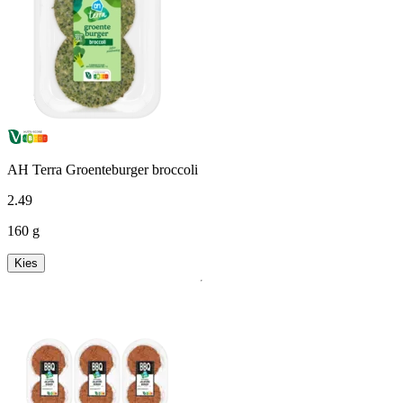
AH Terra Groenteburger broccoli
2
.
49
160 g
Kies