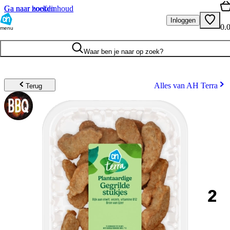
Ga naar hoofdinhoud
Ga naar zoeken
Inloggen
0.
menu
Waar ben je naar op zoek?
Alles van AH Terra
Terug
2
.