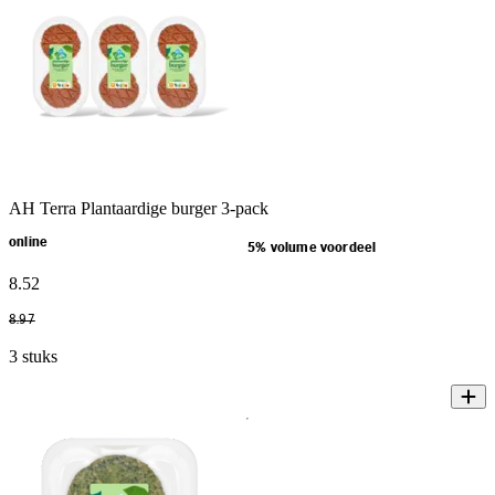
AH Terra Plantaardige burger 3-pack
online
5% volume voordeel
8
.
52
8
.
97
3 stuks