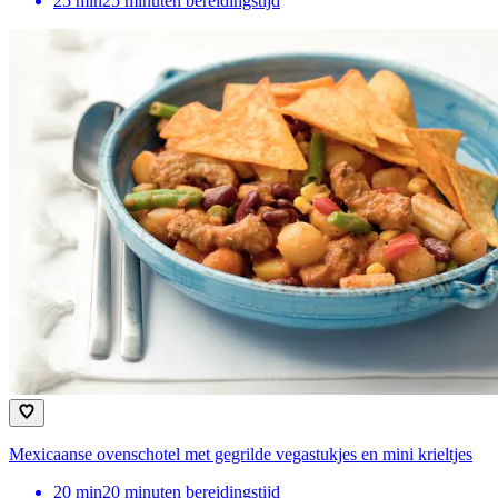
25
min
25 minuten bereidingstijd
Mexicaanse ovenschotel met gegrilde vegastukjes en mini krieltjes
20
min
20 minuten bereidingstijd