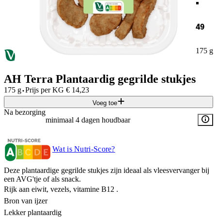
49
175 g
AH Terra Plantaardig gegrilde stukjes
·
175 g
Prijs per
KG
€
14,23
Voeg toe
Na bezorging
minimaal 4 dagen houdbaar
Wat is Nutri-Score?
Deze plantaardige gegrilde stukjes zijn ideaal als vleesvervanger bij
een AVG'tje of als snack.
Rijk aan eiwit, vezels, vitamine B12 .
Bron van ijzer
Lekker plantaardig