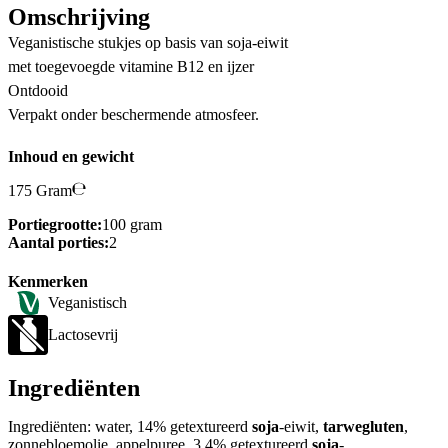
Omschrijving
Veganistische stukjes op basis van soja-eiwit
met toegevoegde vitamine B12 en ijzer
Ontdooid
Verpakt onder beschermende atmosfeer.
Inhoud en gewicht
175 Gram
Portiegrootte:
100 gram
Aantal porties:
2
Kenmerken
Veganistisch
Lactosevrij
Ingrediënten
Ingrediënten: water, 14% getextureerd
soja
-eiwit,
tarwegluten
,
zonnebloemolie, appelpuree, 3,4% getextureerd
soja
-