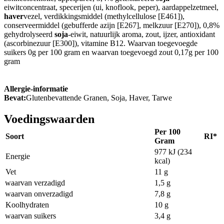
eiwitconcentraat, specerijen (ui, knoflook, peper), aardappelzetmeel,
haver
vezel, verdikkingsmiddel (methylcellulose [E461]),
conserveermiddel (gebufferde azijn [E267], melkzuur [E270]), 0,8%
gehydrolyseerd
soja
-eiwit, natuurlijk aroma, zout, ijzer, antioxidant
(ascorbinezuur [E300]), vitamine B12. Waarvan toegevoegde
suikers 0g per 100 gram en waarvan toegevoegd zout 0,17g per 100
gram
Allergie-informatie
Bevat:
Glutenbevattende Granen, Soja, Haver, Tarwe
Voedingswaarden
Per 100
Soort
RI*
Gram
977 kJ (234
Energie
kcal)
Vet
11 g
waarvan verzadigd
1,5 g
waarvan onverzadigd
7,8 g
Koolhydraten
10 g
waarvan suikers
3,4 g