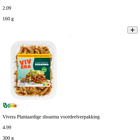
2
.
09
160 g
Vivera Plantaardige shoarma voordeelverpakking
4
.
99
300 g