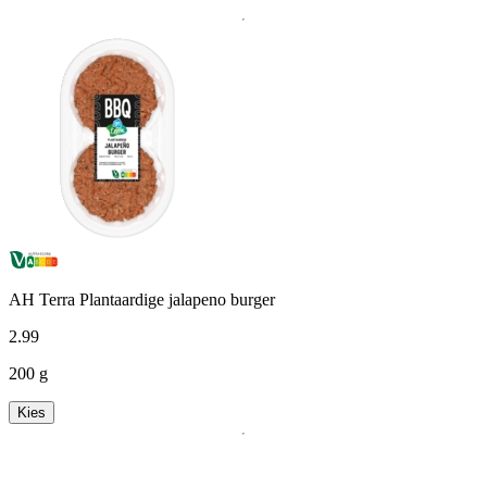
AH Terra Plantaardige jalapeno burger
2
.
99
200 g
Kies