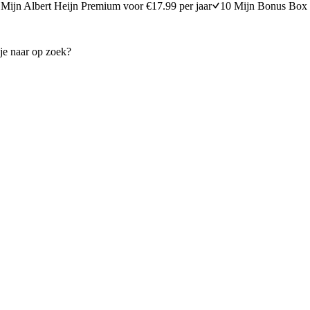
Mijn Albert Heijn Premium voor €17.99 per jaar
10 Mijn Bonus Box 
ergine
Pasta met kikkererwten en ge
20 minuten bereidingstijd
15
min
15 minuten berei