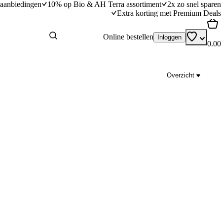
aanbiedingen
10% op Bio & AH Terra assortiment
2x zo snel sparen
Extra korting met Premium Deals
Online bestellen
Inloggen
0.00
Overzicht
itenkaas
Rozemarijnaardappeltjes met courgette en ki
- 12+ maanden (Opperdepop)
dingstijd
15
min
15 minuten bereidingstijd