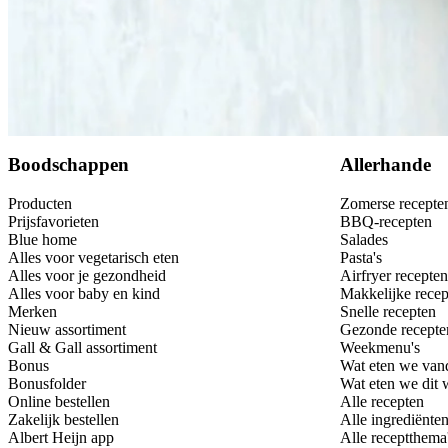
Bewaar
Boodschappen
Allerhande
Producten
Zomerse recepte
Prijsfavorieten
BBQ-recepten
Blue home
Salades
Alles voor vegetarisch eten
Pasta's
Alles voor je gezondheid
Airfryer recepten
Alles voor baby en kind
Makkelijke recep
Merken
Snelle recepten
Nieuw assortiment
Gezonde recepte
Gall & Gall assortiment
Weekmenu's
Bonus
Wat eten we van
Bonusfolder
Wat eten we dit
Online bestellen
Alle recepten
Zakelijk bestellen
Alle ingrediënte
Albert Heijn app
Alle receptthema