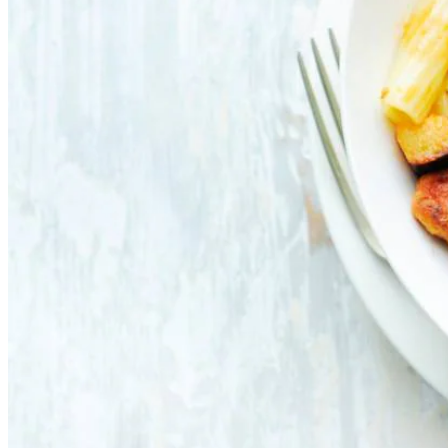
2
tl
gedroogde rozemarijn
800
g
tomatenblokjes
400
g
kikkererwten in blik