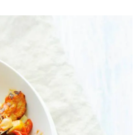
4
es. Verhit de olie in een koekenpan en bak de Tivall gegrilde stukjes
 met peper en eventueel zout.