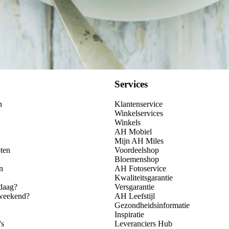
Services
n
Klantenservice
Winkelservices
Winkels
AH Mobiel
Mijn AH Miles
ten
Voordeelshop
Bloemenshop
n
AH Fotoservice
Kwaliteitsgarantie
daag?
Versgarantie
 weekend?
AH Leefstijl
Gezondheidsinformatie
n
Inspiratie
's
Leveranciers Hub