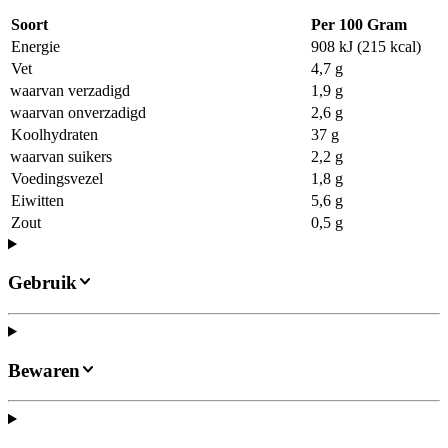
Soort
Per 100 Gram
Energie
908 kJ (215 kcal)
Vet
4,7 g
waarvan verzadigd
1,9 g
waarvan onverzadigd
2,6 g
Koolhydraten
37 g
waarvan suikers
2,2 g
Voedingsvezel
1,8 g
Eiwitten
5,6 g
Zout
0,5 g
Gebruik
Bewaren