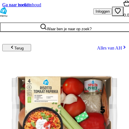
Ga naar hoofdinhoud
Ga naar zoeken
Inloggen
0.
menu
Waar ben je naar op zoek?
Alles van AH
Terug
5
.