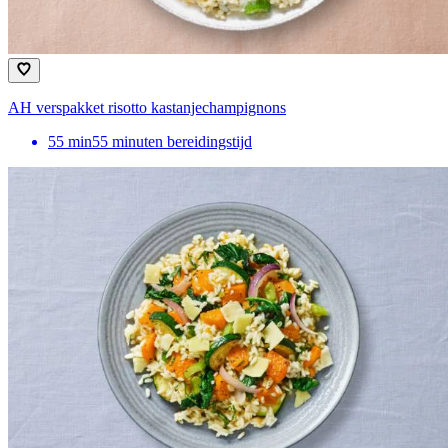
AH verspakket risotto kastanjechampignons
55
min
55 minuten bereidingstijd