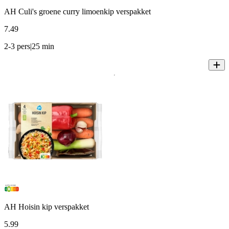
AH Culi's groene curry limoenkip verspakket
7
.
49
2-3 pers|25 min
AH Hoisin kip verspakket
5
.
99