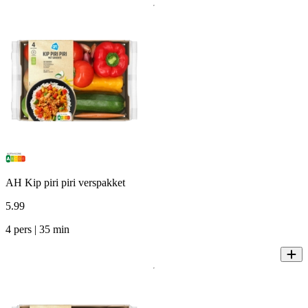
AH Kip piri piri verspakket
5
.
99
4 pers | 35 min