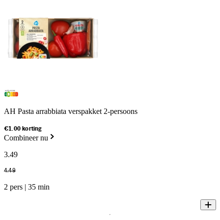
AH Pasta arrabbiata verspakket 2-persoons
€1.00 korting
Combineer nu
3
.
49
4
.
49
2 pers | 35 min