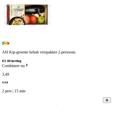
AH Kip-groente kebab verspakket 2-persoons
€1.00 korting
Combineer nu
3
.
49
4
.
49
2 pers | 15 min