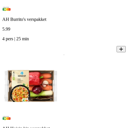
AH Burrito's verspakket
5
.
99
4 pers | 25 min