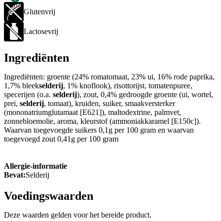
Glutenvrij
Lactosevrij
Ingrediënten
Ingrediënten: groente (24% romatomaat, 23% ui, 16% rode paprika,
1,7% bleek
selderij
, 1% knoflook), risottorijst, tomatenpuree,
specerijen (o.a.
selderij
), zout, 0,4% gedroogde groente (ui, wortel,
prei,
selderij
, tomaat), kruiden, suiker, smaakversterker
(mononatriumglutamaat [E621]), maltodextrine, palmvet,
zonnebloemolie, aroma, kleurstof (ammoniakkaramel [E150c]).
Waarvan toegevoegde suikers 0,1g per 100 gram en waarvan
toegevoegd zout 0,41g per 100 gram
Allergie-informatie
Bevat:
Selderij
Voedingswaarden
Deze waarden gelden voor het bereide product.