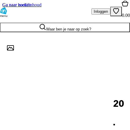
Ga naar hoofdinhoud
Ga naar zoeken
Inloggen
0.00
menu
Waar ben je naar op zoek?
20
.