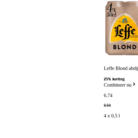
Leffe Blond abdij
25% korting
Combineer nu
6
.
74
8
.
99
4 x 0,5 l