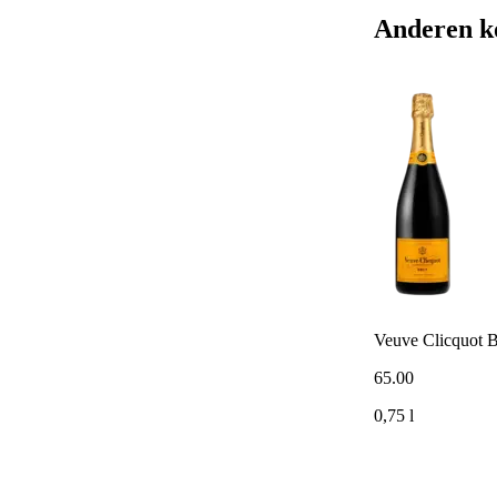
Anderen k
Veuve Clicquot B
65
.
00
0,75 l