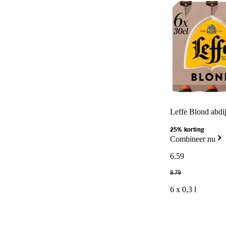
Leffe Blond abdij
25% korting
Combineer nu
6
.
59
8
.
79
6 x 0,3 l