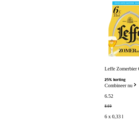
Leffe Zomerbier 
25% korting
Combineer nu
6
.
52
8
.
69
6 x 0,33 l