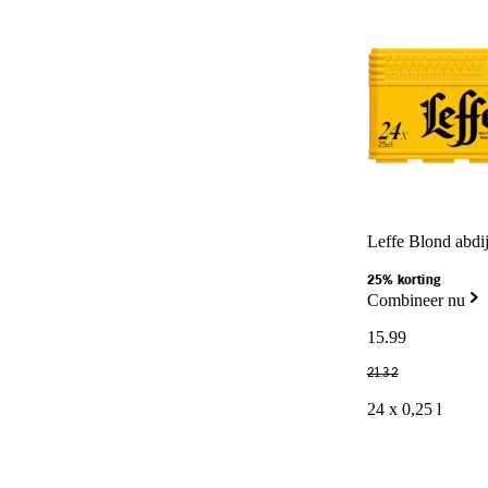
Leffe Blond abdij
25% korting
Combineer nu
15
.
99
21
.
32
24 x 0,25 l