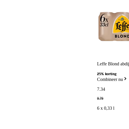
Leffe Blond abdij
25% korting
Combineer nu
7
.
34
9
.
79
6 x 0,33 l