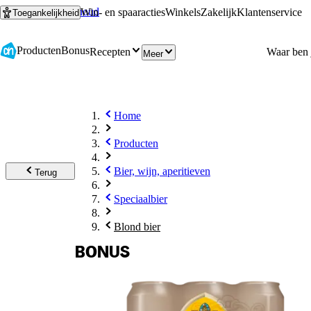
Ga naar hoofdinhoud
Ga naar zoeken
Win- en spaaracties
Winkels
Zakelijk
Klantenservice
Toegankelijkheid
Producten
Bonus
Recepten
Meer
Home
Producten
Bier, wijn, aperitieven
Terug
Speciaalbier
Blond bier
BONUS