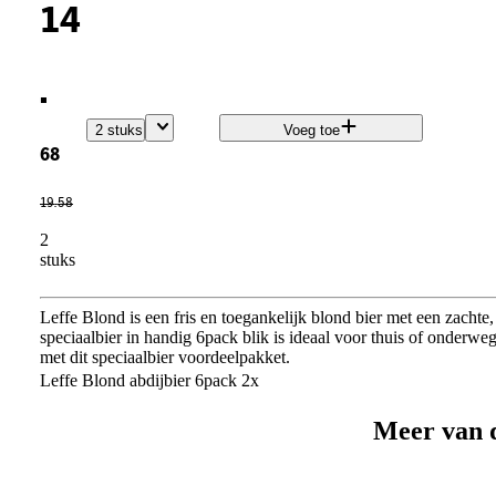
14
.
2 stuks
Voeg toe
68
19
.
58
2
stuks
Leffe Blond is een fris en toegankelijk blond bier met een zachte,
speciaalbier in handig 6pack blik is ideaal voor thuis of onderwe
met dit speciaalbier voordeelpakket.
Leffe Blond abdijbier 6pack 2x
Meer van 