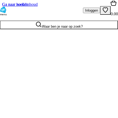
Ga naar hoofdinhoud
Ga naar zoeken
Inloggen
0.00
menu
Waar ben je naar op zoek?