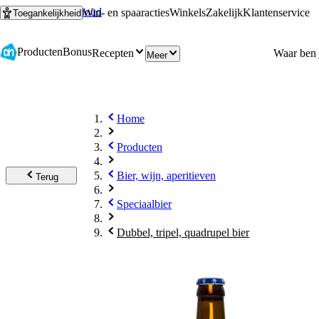
Ga naar hoofdinhoud
Ga naar zoeken
Win- en spaaracties
Winkels
Zakelijk
Klantenservice
Toegankelijkheid
Producten
Bonus
Recepten
Meer
Home
Producten
Bier, wijn, aperitieven
Terug
Speciaalbier
Dubbel, tripel, quadrupel bier