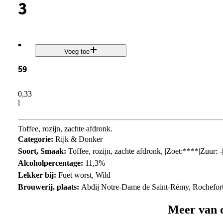
3
.
Voeg toe
59
0,33
l
Toffee, rozijn, zachte afdronk.
Categorie:
Rijk & Donker
Soort, Smaak:
Toffee, rozijn, zachte afdronk, |Zoet:****|Zuur: -
Alcoholpercentage:
11,3%
Lekker bij:
Fuet worst, Wild
Brouwerij, plaats:
Abdij Notre-Dame de Saint-Rémy, Rochefort
Meer van 