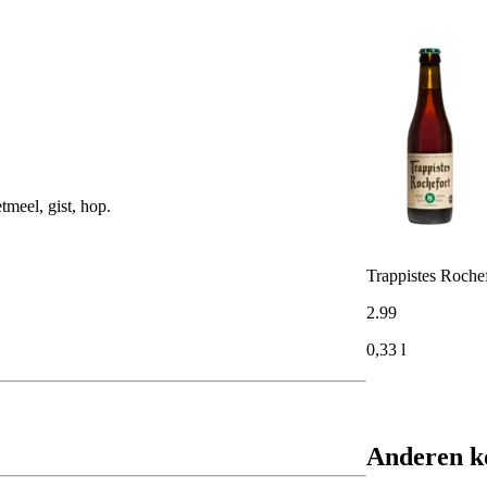
eel, gist, hop.
Trappistes Roche
2
.
99
0,33 l
Anderen k