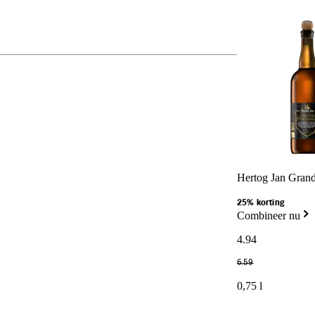
Hertog Jan Grand
25% korting
Combineer nu
4
.
94
6
.
59
0,75 l