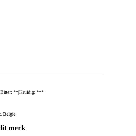
|Bitter: **|Kruidig: ***|
, België
dit merk