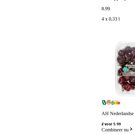
8
.
99
4 x 0,33 l
AH Nederlandse 
2 voor 5.99
Combineer nu