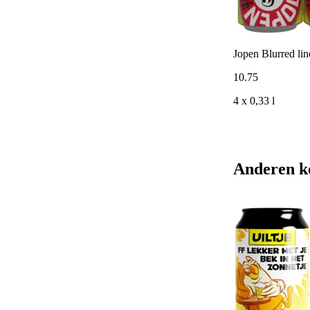
Jopen Blurred lin
10
.
75
4 x 0,33 l
Anderen k