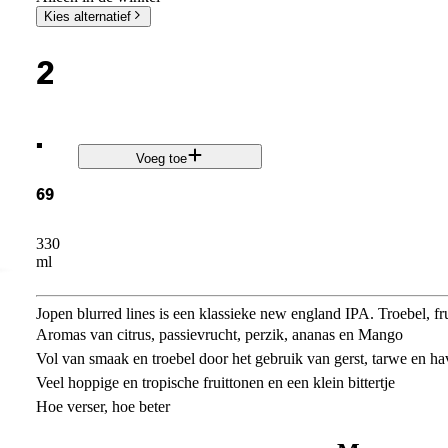
Kies alternatief
2
.
Voeg toe
69
330
ml
Jopen blurred lines is een klassieke new england IPA. Troebel, fru
Aromas van citrus, passievrucht, perzik, ananas en Mango
Vol van smaak en troebel door het gebruik van gerst, tarwe en ha
Veel hoppige en tropische fruittonen en een klein bittertje
Hoe verser, hoe beter