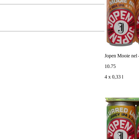
Jopen Mooie nel 
10
.
75
4 x 0,33 l