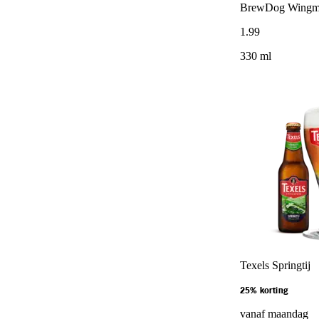
BrewDog Wingma
1
.
99
330 ml
Texels Springtij
25% korting
vanaf maandag