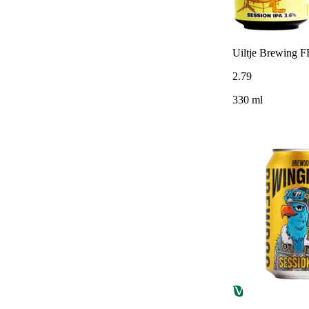
Uiltje Brewing FF
2
.
79
330 ml