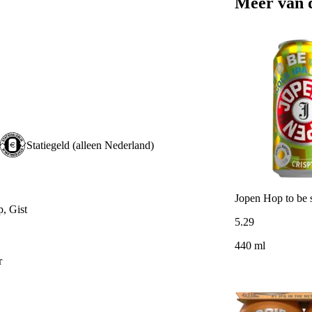
Meer van 
Statiegeld (alleen Nederland)
Jopen Hop to be 
, Gist
5
.
29
440 ml
r