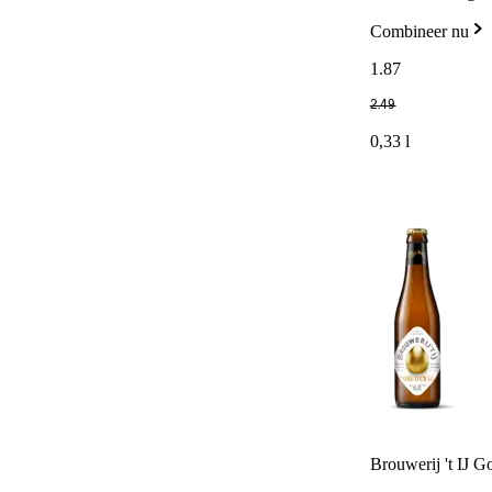
Combineer nu
1
.
87
2
.
49
0,33 l
Brouwerij 't IJ G