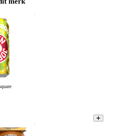
dit merk
square