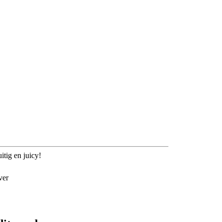
itig en juicy!
ver