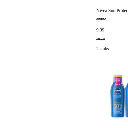
Nivea Sun Protec
online
9
.
99
19
.
98
2 stuks