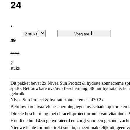
24
.
2 stuks
Voeg toe
49
48
.
98
2
stuks
Dit pakket bevat 2x Nivea Sun Protect & hydrate zonnecreme spf
spf30. Betrouwbare uva/uvb-bescherming, 48 uur hydratatie, licht
gebruik.
Nivea Sun Protect & hydrate zonnecreme spf30 2x
Betrouwbare uva/uvb bescherming tegen uv-schade op korte en l
Directe bescherming met citracell-protectformule van vitamine c
Houdt de huid 48u gehydrateerd en zorgt voor een gezond, zacht
Nieuwe lichte formule- trekt snel in, smeert makkelijk uit, geen v