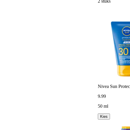
2 stuks
Nivea Sun Protec
9
.
99
50 ml
Kies