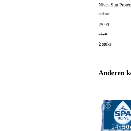
Nivea Sun Protec
online
25
.
99
51
.
98
2 stuks
Anderen k