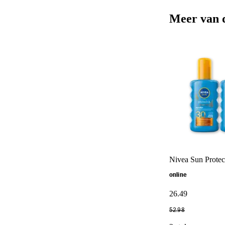
Meer van 
Nivea Sun Protec
online
26
.
49
52
.
98