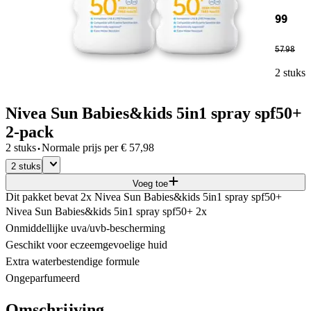
99
57
.
98
2 stuks
Nivea Sun Babies&kids 5in1 spray spf50+
2-pack
·
2 stuks
Normale prijs per
€
57,98
2 stuks
Voeg toe
Dit pakket bevat 2x Nivea Sun Babies&kids 5in1 spray spf50+
Nivea Sun Babies&kids 5in1 spray spf50+ 2x
Onmiddellijke uva/uvb-bescherming
Geschikt voor eczeemgevoelige huid
Extra waterbestendige formule
Ongeparfumeerd
Omschrijving