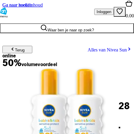
Ga naar hoofdinhoud
Ga naar zoeken
Inloggen
0.00
menu
Waar ben je naar op zoek?
Alles van Nivea Sun
Terug
online
50%
volume
voordeel
28
.