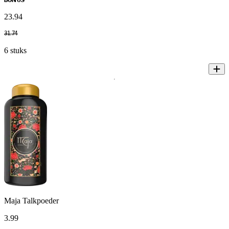
BONUS
23
.
94
31
.
74
6 stuks
Maja Talkpoeder
3
.
99