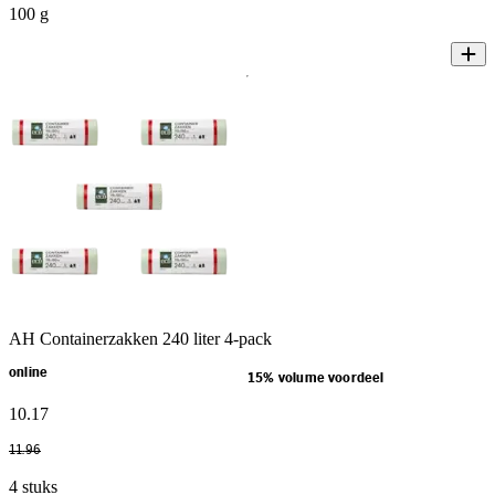
100 g
AH Containerzakken 240 liter 4-pack
online
15% volume voordeel
10
.
17
11
.
96
4 stuks