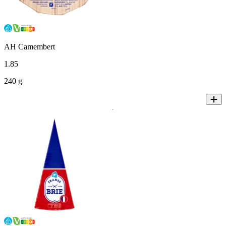
AH Camembert
1
.
85
240 g