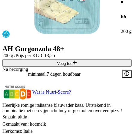
65
200 g
AH Gorgonzola 48+
·
200 g
Prijs per
KG
€
13,25
Voeg toe
Na bezorging
minimaal 7 dagen houdbaar
Wat is Nutri-Score?
Heerlijke romige italiaanse blauwader kaas. Uitstekend in
combinatie met een vijgenchutney of gesmolten over een pizza!
Smaak: pittig
Gemaakt van: koemelk
Herkomst: Italië