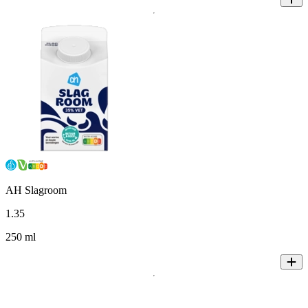
AH Slagroom
1
.
35
250 ml