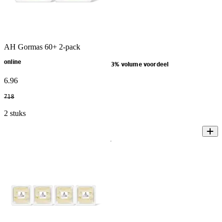
AH Gormas 60+ 2-pack
online
3% volume voordeel
6
.
96
7
.
18
2 stuks