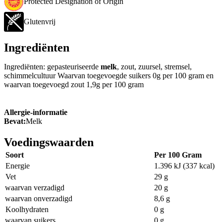
Protected Designation of Origin
Glutenvrij
Ingrediënten
Ingrediënten: gepasteuriseerde
melk
, zout, zuursel, stremsel,
schimmelcultuur Waarvan toegevoegde suikers 0g per 100 gram en
waarvan toegevoegd zout 1,9g per 100 gram
Allergie-informatie
Bevat:
Melk
Voedingswaarden
Soort
Per 100 Gram
Energie
1.396 kJ (337 kcal)
Vet
29 g
waarvan verzadigd
20 g
waarvan onverzadigd
8,6 g
Koolhydraten
0 g
waarvan suikers
0 g