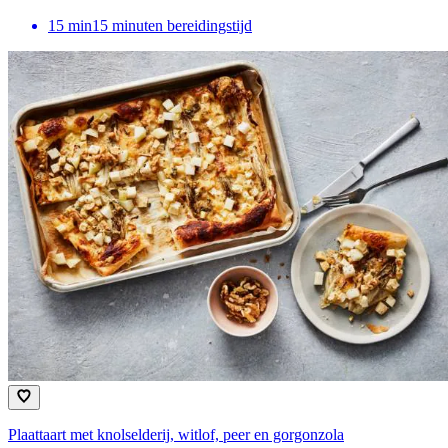
15
min
15 minuten bereidingstijd
Plaattaart met knolselderij, witlof, peer en gorgonzola