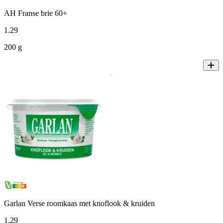
AH Franse brie 60+
1
.
29
200 g
Garlan Verse roomkaas met knoflook & kruiden
1
.
29