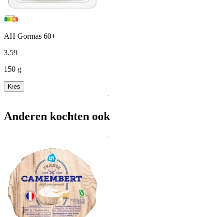
AH Gormas 60+
3
.
59
150 g
Kies
Anderen kochten ook