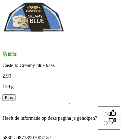
Castello Creamy blue kaas
2
.
99
150 g
Kies
Heeft de informatie op deze pagina je geholpen?
5830
-
08718907907187