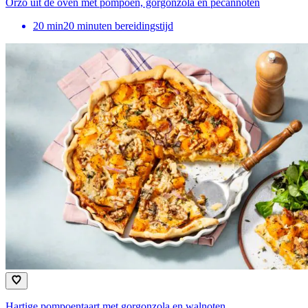
Orzo uit de oven met pompoen, gorgonzola en pecannoten
20
min
20 minuten bereidingstijd
Hartige pompoentaart met gorgonzola en walnoten