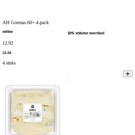
AH Gormas 60+ 4-pack
online
10% volume voordeel
12
.
92
14
.
36
4 stuks