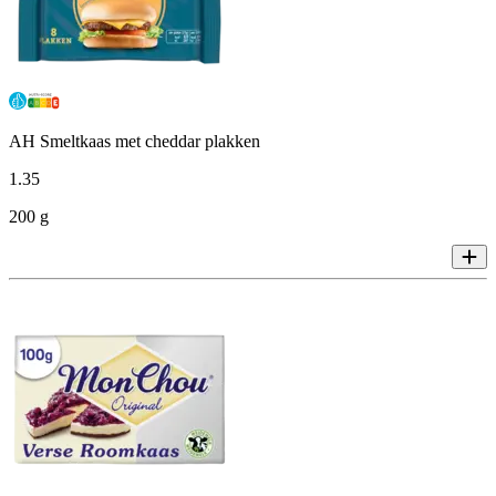
AH Smeltkaas met cheddar plakken
1
.
35
200 g