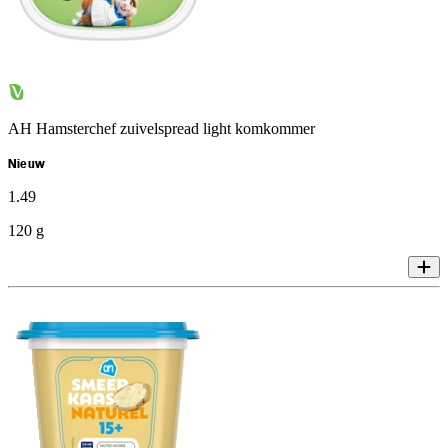
AH Hamsterchef zuivelspread light komkommer
Nieuw
1
.
49
120 g