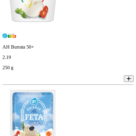
AH Burrata 50+
2
.
19
250 g