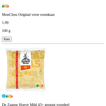
MonChou Original verse roomkaas
1
.
99
100 g
Kies
De Zaanse Hoeve Mild 45+ geraspt voordeel