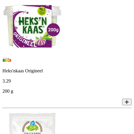
Heks'nkaas Origineel
3
.
29
200 g