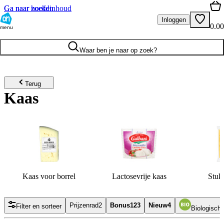
Ga naar hoofdinhoud
Ga naar zoeken
Inloggen
0.00
menu
Waar ben je naar op zoek?
Terug
Kaas
Kaas voor borrel
Lactosevrije kaas
Stuk
Prijzenrad
2
Bonus
123
Nieuw
4
Filter en sorteer
Biologisch