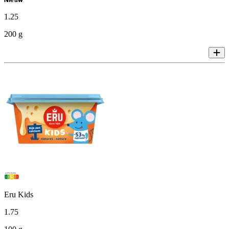
Nieuw
1
.
25
200 g
Eru Kids
1
.
75