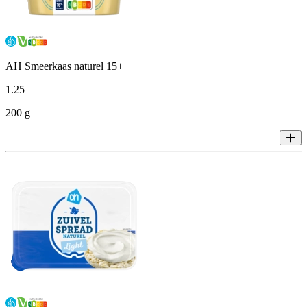
AH Smeerkaas naturel 15+
1
.
25
200 g