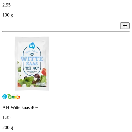
2
.
95
190 g
AH Witte kaas 40+
1
.
35
200 g