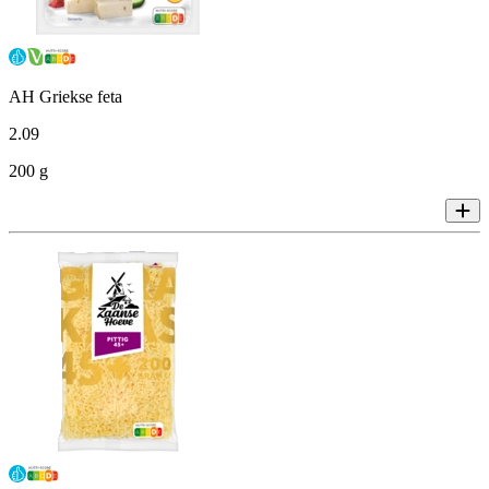
AH Griekse feta
2
.
09
200 g