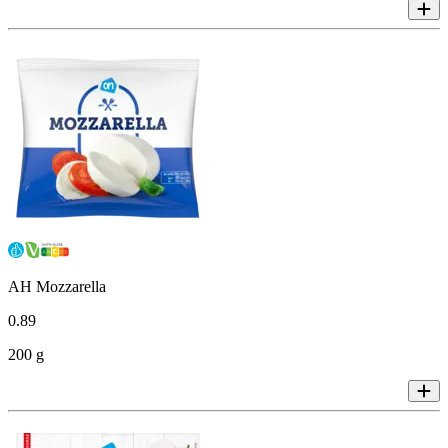
AH Mozzarella
0
.
89
200 g