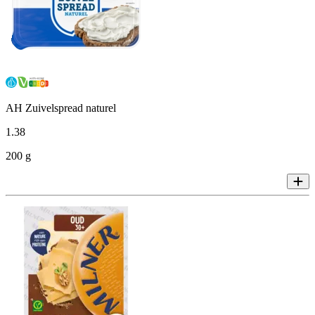
AH Zuivelspread naturel
1
.
38
200 g