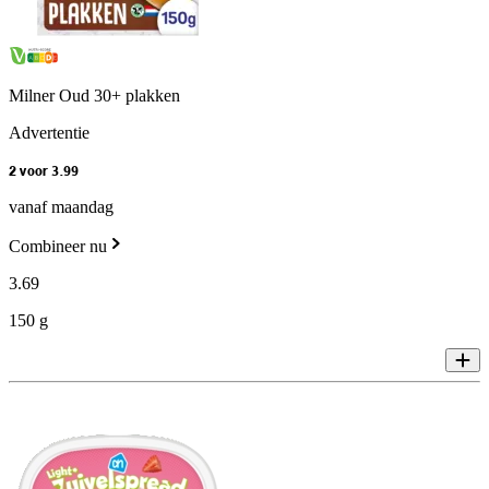
Milner Oud 30+ plakken
Advertentie
2 voor 3.99
vanaf maandag
Combineer nu
3
.
69
150 g