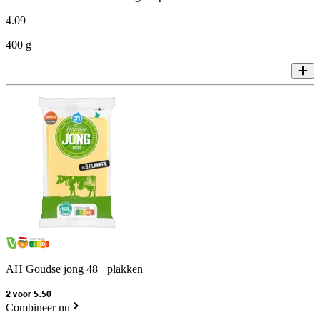
4
.
09
400 g
AH Goudse jong 48+ plakken
2 voor 5.50
Combineer nu