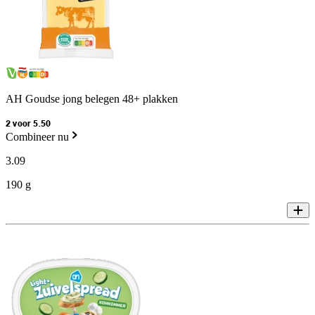
AH Goudse jong belegen 48+ plakken
2 voor 5.50
Combineer nu
3
.
09
190 g