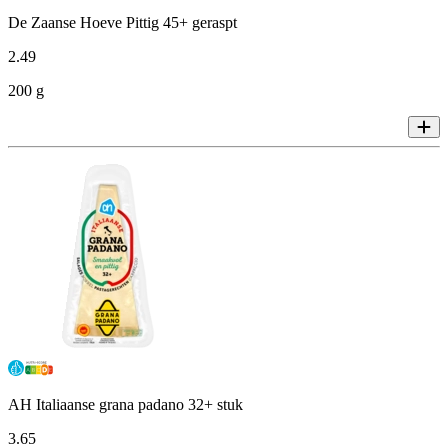
De Zaanse Hoeve Pittig 45+ geraspt
2
.
49
200 g
AH Italiaanse grana padano 32+ stuk
3
.
65