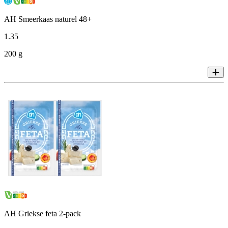
AH Smeerkaas naturel 48+
1
.
35
200 g
AH Griekse feta 2-pack