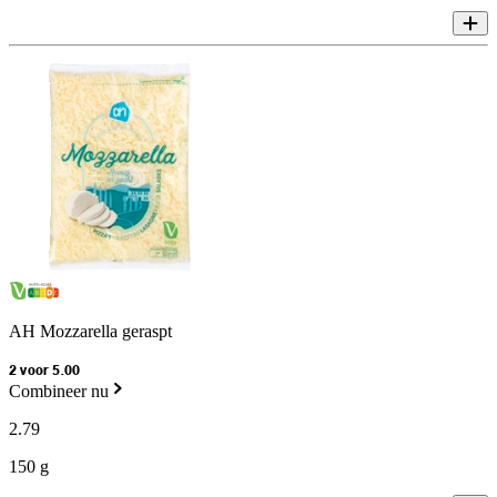
AH Mozzarella geraspt
2 voor 5.00
Combineer nu
2
.
79
150 g