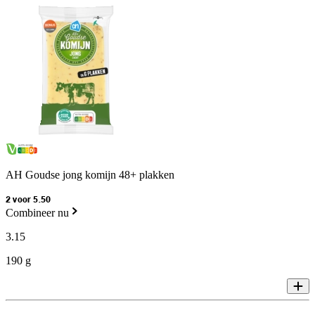
AH Goudse jong komijn 48+ plakken
2 voor 5.50
Combineer nu
3
.
15
190 g