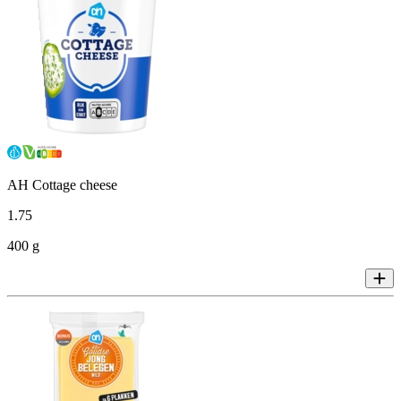
AH Cottage cheese
1
.
75
400 g