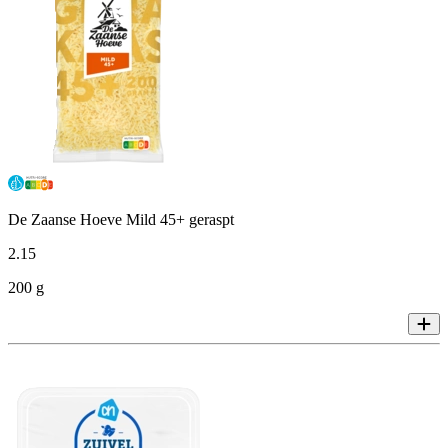
De Zaanse Hoeve Mild 45+ geraspt
2
.
15
200 g