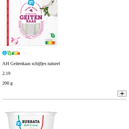
AH Geitenkaas schijfjes naturel
2
.
19
200 g