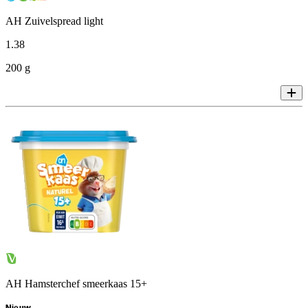
AH Zuivelspread light
1
.
38
200 g
AH Hamsterchef smeerkaas 15+