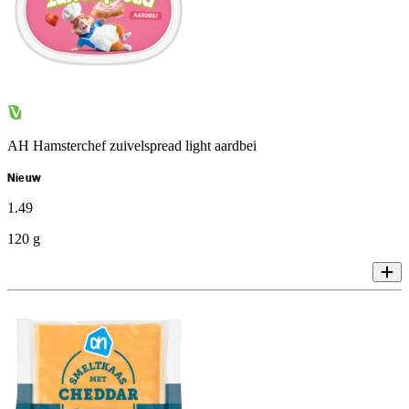
AH Hamsterchef zuivelspread light aardbei
Nieuw
1
.
49
120 g