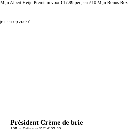
Mijn Albert Heijn Premium voor €17.99 per jaar
10 Mijn Bonus Box 
Président Crème de brie
125 g
Prijs per
KG
€
22,32