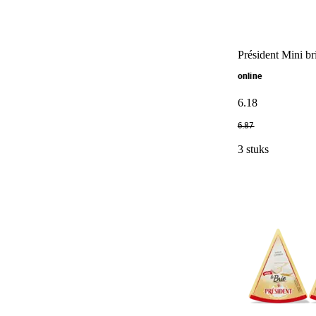
Président Mini br
online
6
.
18
6
.
87
3 stuks