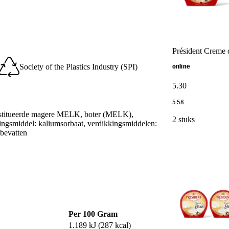
Président Creme 
Society of the Plastics Industry (SPI)
online
5
.
30
5
.
58
nstitueerde magere MELK, boter (MELK),
2 stuks
ngsmiddel: kaliumsorbaat, verdikkingsmiddelen:
bevatten
Per 100 Gram
1.189 kJ (287 kcal)