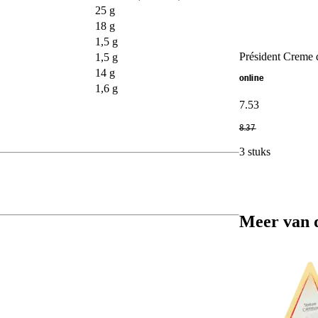
25 g
18 g
1,5 g
Président Creme 
1,5 g
14 g
online
1,6 g
7
.
53
8
.
37
3 stuks
Meer van 