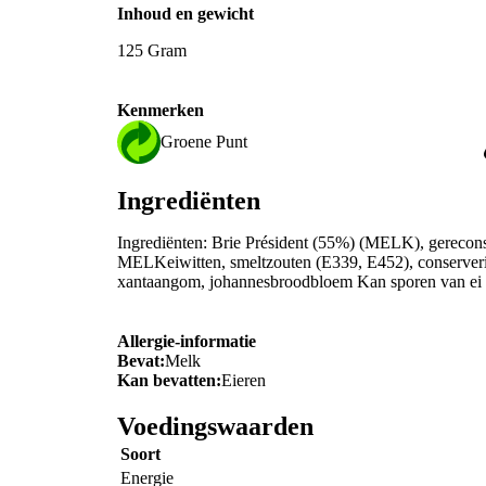
Inhoud en gewicht
125 Gram
Kenmerken
Groene Punt
Ingrediënten
Ingrediënten: Brie Président (55%) (MELK), gereco
MELKeiwitten, smeltzouten (E339, E452), conserveri
xantaangom, johannesbroodbloem Kan sporen van ei 
Allergie-informatie
Bevat:
Melk
Kan bevatten:
Eieren
Voedingswaarden
Soort
Energie