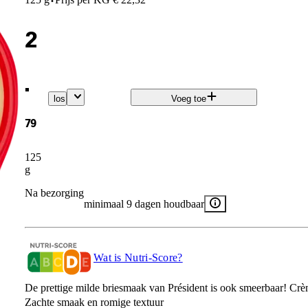
·
2
.
los
Voeg toe
79
125
g
Na bezorging
minimaal 9 dagen houdbaar
Wat is Nutri-Score?
De prettige milde briesmaak van Président is ook smeerbaar! Crème
Zachte smaak en romige textuur