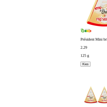
Président Mini br
2
.
29
125 g
Kies