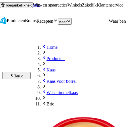
Ga naar hoofdinhoud
Ga naar zoeken
Win- en spaaracties
Winkels
Zakelijk
Klantenservice
Toegankelijkheid
Producten
Bonus
Recepten
Meer
Home
Producten
Kaas
Terug
Kaas voor borrel
Witschimmelkaas
Brie