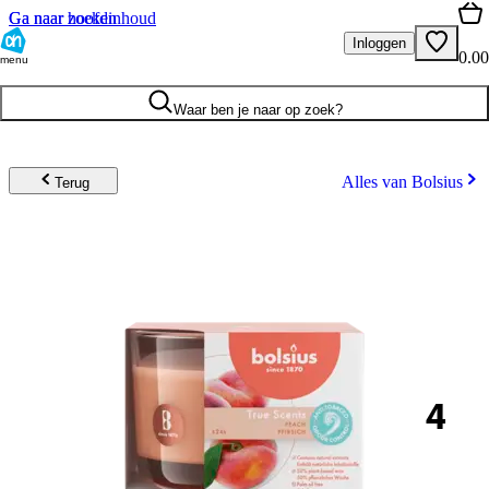
Ga naar hoofdinhoud
Ga naar zoeken
Inloggen
0.00
menu
Waar ben je naar op zoek?
Alles van Bolsius
Terug
4
.