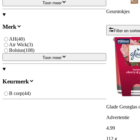
Toon meer
Geurstokjes
Merk
Filter en sorte
AH
(
40
)
Air Wick
(
3
)
Bolsius
(
108
)
Toon meer
Keurmerk
B corp
(
44
)
Glade Geurglas 
Advertentie
4
.
99
112 g