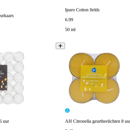
Ipuro Cotton fields
urkaars
6
.
99
50 ml
6 uur
AH Citronella geurtheelichten 8 uu