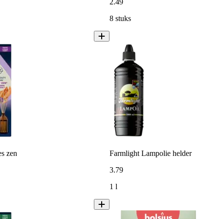
2
.
49
8 stuks
es zen
Farmlight Lampolie helder
3
.
79
1 l