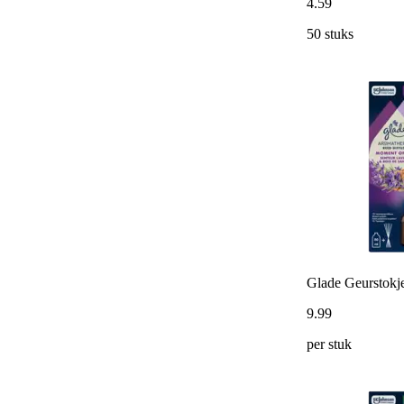
4
.
59
50 stuks
Glade Geurstokj
9
.
99
per stuk