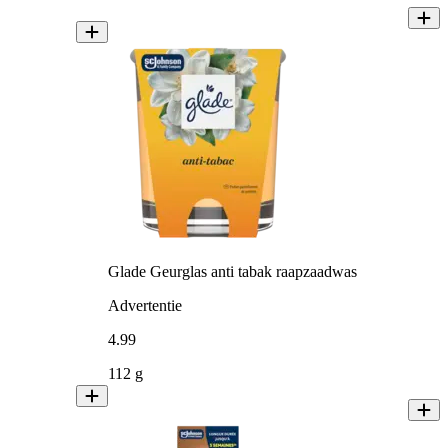
Glade Geurglas anti tabak raapzaadwas
Advertentie
4
.
99
112 g