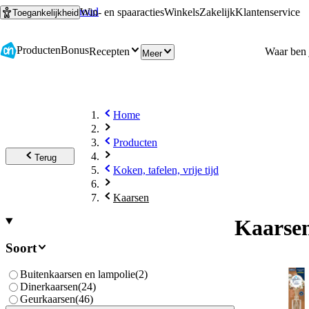
Ga naar hoofdinhoud
Ga naar zoeken
Win- en spaaracties
Winkels
Zakelijk
Klantenservice
Toegankelijkheid
Producten
Bonus
Recepten
Meer
Home
Producten
Terug
Koken, tafelen, vrije tijd
Kaarsen
Kaarse
Soort
Buitenkaarsen en lampolie
(
2
)
Dinerkaarsen
(
24
)
Geurkaarsen
(
46
)