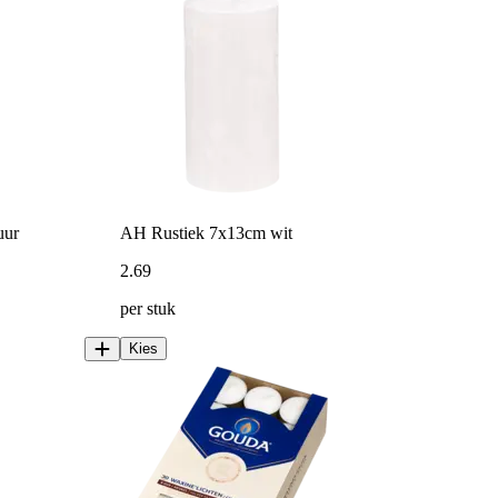
uur
AH Rustiek 7x13cm wit
2
.
69
per stuk
Kies