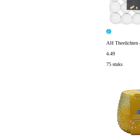
AH Theelichten 
4
.
49
75 stuks