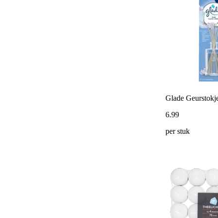
Glade Geurstokje
6
.
99
per stuk