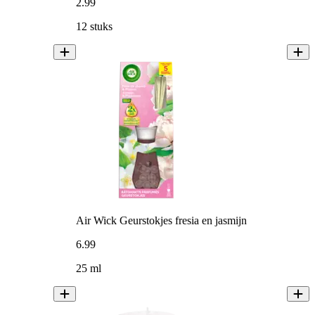
2
.
99
12 stuks
Air Wick Geurstokjes fresia en jasmijn
6
.
99
25 ml