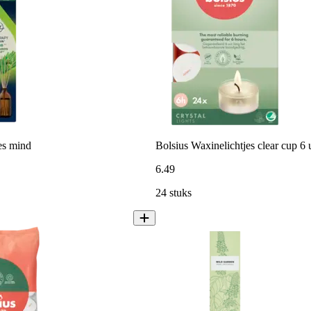
es mind
Bolsius Waxinelichtjes clear cup 6 
6
.
49
24 stuks