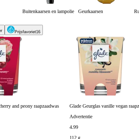
Buitenkaarsen en lampolie
Geurkaarsen
Ru
er
Prijsfavoriet
16
cherry and peony raapzaadwas
Glade Geurglas vanille vegan raa
Advertentie
4
.
99
112 g