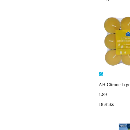
AH Citronella ge
1
.
89
18 stuks