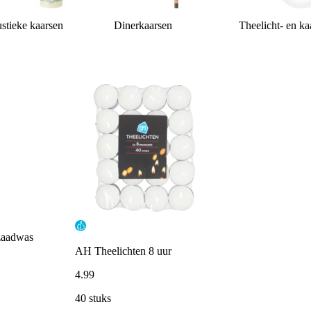
stieke kaarsen
Dinerkaarsen
Theelicht- en k
pzaadwas
AH Theelichten 8 uur
4
.
99
40 stuks