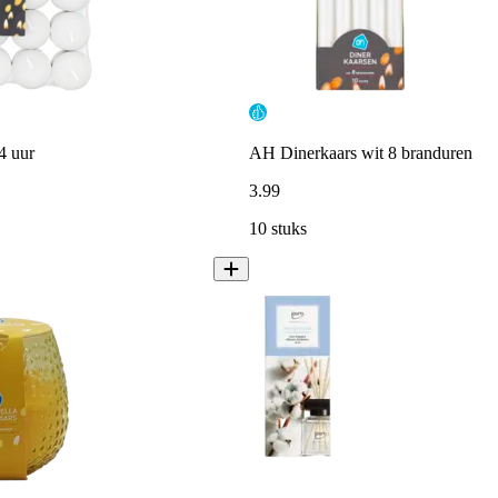
4 uur
AH Dinerkaars wit 8 branduren
3
.
99
10 stuks