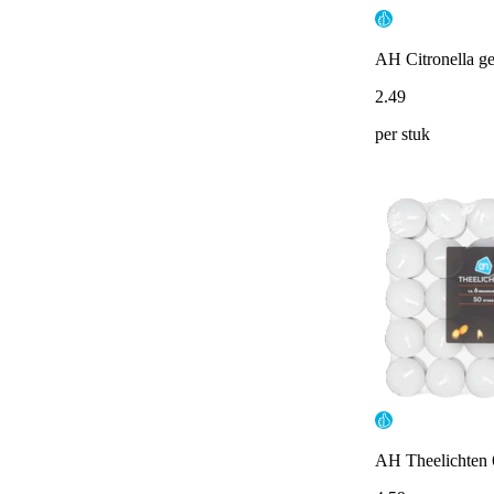
AH Citronella ge
2
.
49
per stuk
AH Theelichten 