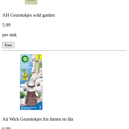
AH Geurstokjes wild garden
5
.
99
per stuk
Kies
Air Wick Geurstokjes fris linnen en lila
6
.
99