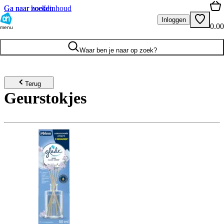
Ga naar hoofdinhoud
Ga naar zoeken
Inloggen
0.00
menu
Waar ben je naar op zoek?
Terug
Geurstokjes