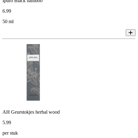
Ipuro Black bamboo
6
.
99
50 ml
AH Geurstokjes herbal wood
5
.
99
per stuk