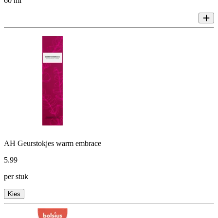
60 ml
AH Geurstokjes warm embrace
5
.
99
per stuk
Kies