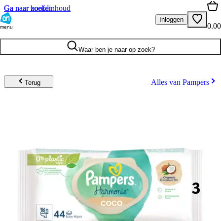
Ga naar hoofdinhoud
Ga naar zoeken
Inloggen
0.00
menu
Waar ben je naar op zoek?
Alles van Pampers
Terug
3
.