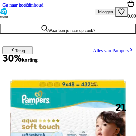
Ga naar hoofdinhoud
Ga naar zoeken
Inloggen
0.00
menu
Waar ben je naar op zoek?
Alles van Pampers
Terug
30%
korting
21
.