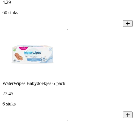
4
.
29
60 stuks
WaterWipes Babydoekjes 6-pack
27
.
45
6 stuks