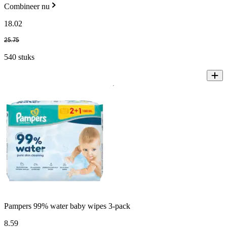
Combineer nu
18
.
02
25
.
75
540 stuks
Pampers 99% water baby wipes 3-pack
8
.
59