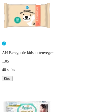
AH Beregoede kids toetenvegers
1
.
05
40 stuks
Kies