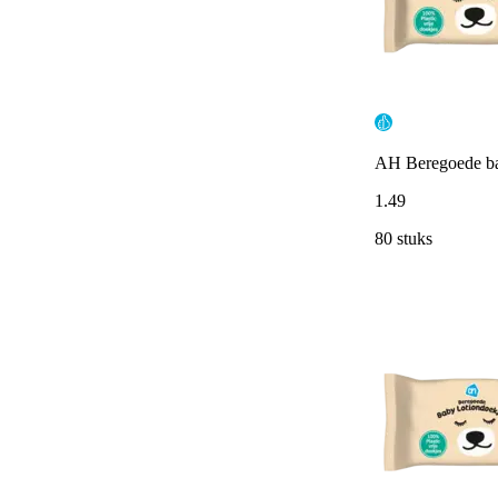
AH Beregoede ba
1
.
49
80 stuks