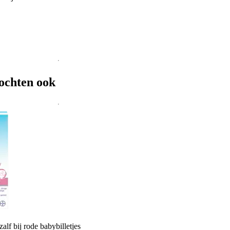
ochten ook
lf bij rode babybilletjes