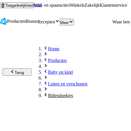
Ga naar hoofdinhoud
Ga naar zoeken
Win- en spaaracties
Winkels
Zakelijk
Klantenservice
Toegankelijkheid
Producten
Bonus
Recepten
Meer
Home
Producten
Baby en kind
Terug
Luiers en verschonen
Billendoekjes