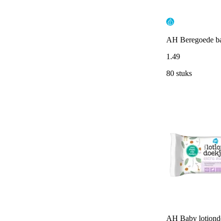
AH Beregoede bab
1
.
49
80 stuks
AH Baby lotiondo