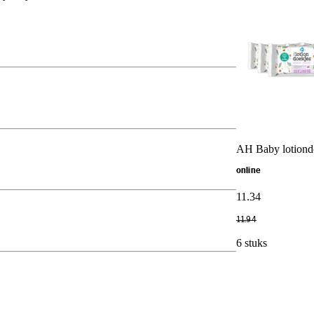
AH Baby lotiondo
online
11
.
34
11
.
94
6 stuks