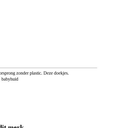
rsprong zonder plastic. Deze doekjes.
e babyhuid
dit merk