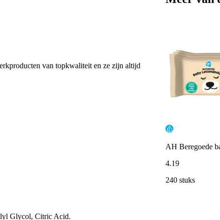
erkproducten van topkwaliteit en ze zijn altijd
AH Beregoede ba
4
.
19
240 stuks
l Glycol, Citric Acid.