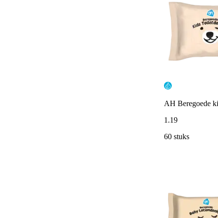
AH Beregoede kid
1
.
19
60 stuks