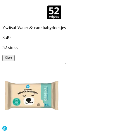
Zwitsal Water & care babydoekjes
3
.
49
52 stuks
Kies