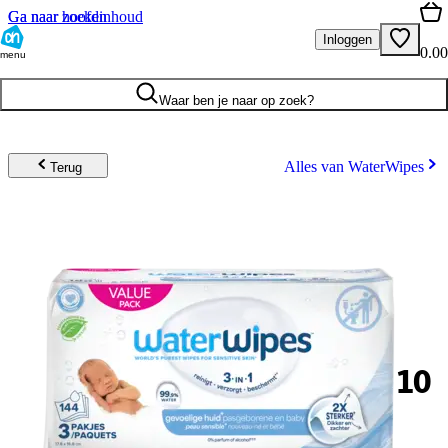
Ga naar hoofdinhoud
Ga naar zoeken
Inloggen
0.00
menu
Waar ben je naar op zoek?
Alles van WaterWipes
Terug
10
.