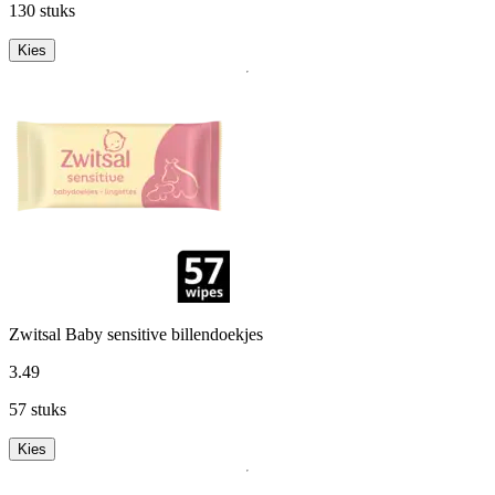
130 stuks
Kies
Zwitsal Baby sensitive billendoekjes
3
.
49
57 stuks
Kies