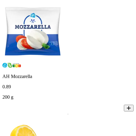
AH Mozzarella
0
.
89
200 g