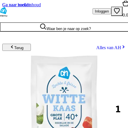
Ga naar hoofdinhoud
Ga naar zoeken
Inloggen
0.
menu
Waar ben je naar op zoek?
Alles van AH
Terug
1
.