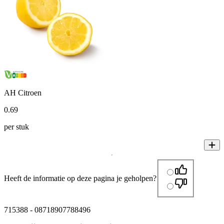
AH Citroen
0
.
69
per stuk
Heeft de informatie op deze pagina je geholpen?
715388
-
08718907788496