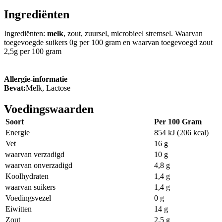
Ingrediënten
Ingrediënten:
melk
, zout, zuursel, microbieel stremsel. Waarvan
toegevoegde suikers 0g per 100 gram en waarvan toegevoegd zout
2,5g per 100 gram
Allergie-informatie
Bevat:
Melk, Lactose
Voedingswaarden
Soort
Per 100 Gram
Energie
854 kJ (206 kcal)
Vet
16 g
waarvan verzadigd
10 g
waarvan onverzadigd
4,8 g
Koolhydraten
1,4 g
waarvan suikers
1,4 g
Voedingsvezel
0 g
Eiwitten
14 g
Zout
2,5 g