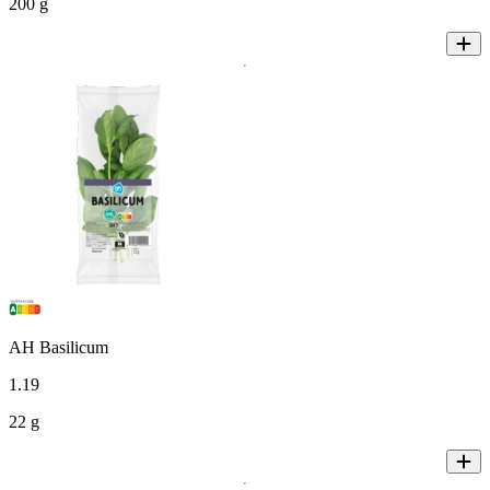
200 g
AH Basilicum
1
.
19
22 g