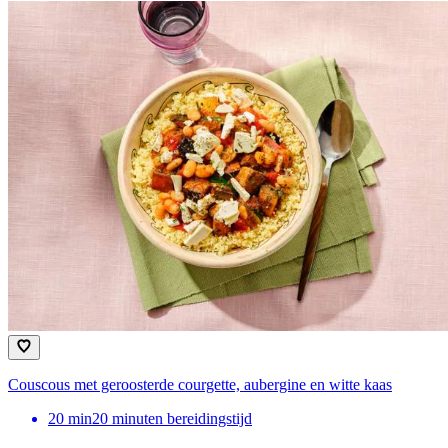
Couscous met geroosterde courgette, aubergine en witte kaas
20
min
20 minuten bereidingstijd