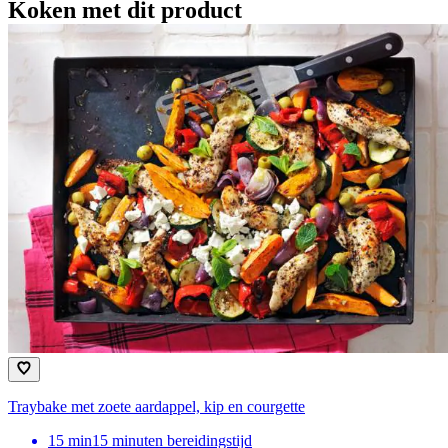
Koken met dit product
Traybake met zoete aardappel, kip en courgette
15
min
15 minuten bereidingstijd