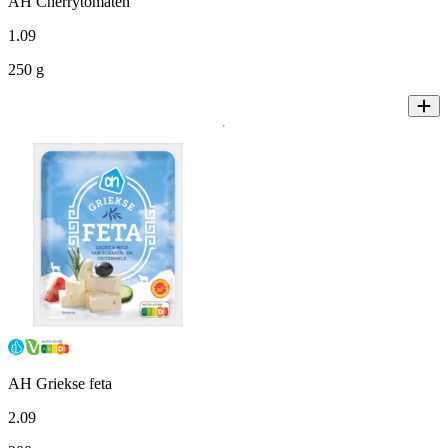
AH Cherrytomaten
1
.
09
250 g
AH Griekse feta
2
.
09