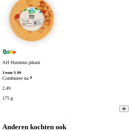
AH Hummus pikant
3 voor 5.99
Combineer nu
2
.
49
175 g
Anderen kochten ook