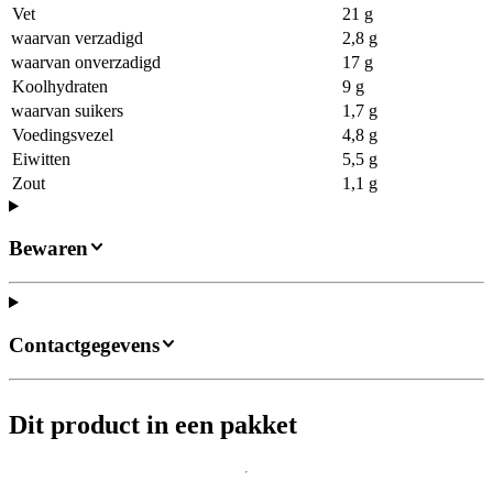
Vet
21 g
waarvan verzadigd
2,8 g
waarvan onverzadigd
17 g
Koolhydraten
9 g
waarvan suikers
1,7 g
Voedingsvezel
4,8 g
Eiwitten
5,5 g
Zout
1,1 g
Bewaren
Contactgegevens
Dit product in een pakket