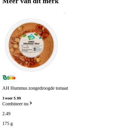
Meer van dit merk
AH Hummus zongedroogde tomaat
3 voor 5.99
Combineer nu
2
.
49
175 g