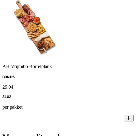
AH Vrijmibo Borrelplank
BONUS
29
.
04
31
.
02
per pakket