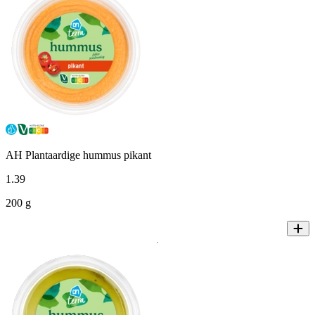
AH Plantaardige hummus pikant
1
.
39
200 g