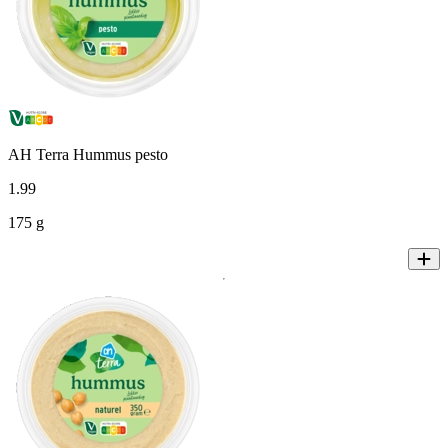
AH Terra Hummus pesto
1
.
99
175 g