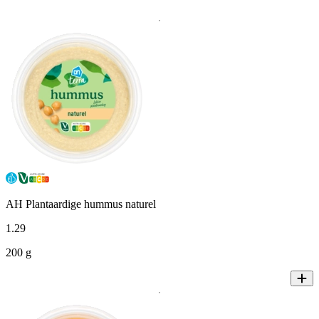
AH Plantaardige hummus naturel
1
.
29
200 g