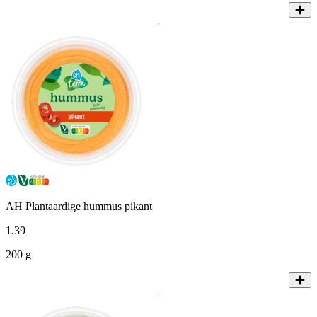
AH Plantaardige hummus pikant
1
.
39
200 g