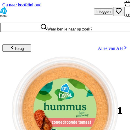
Ga naar hoofdinhoud
Ga naar zoeken
Inloggen
0.
menu
Waar ben je naar op zoek?
Alles van AH
Terug
1
.