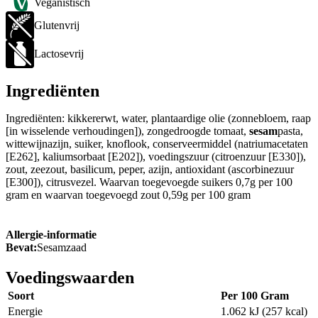
Veganistisch
Glutenvrij
Lactosevrij
Ingrediënten
Ingrediënten: kikkererwt, water, plantaardige olie (zonnebloem, raap
[in wisselende verhoudingen]), zongedroogde tomaat,
sesam
pasta,
wittewijnazijn, suiker, knoflook, conserveermiddel (natriumacetaten
[E262], kaliumsorbaat [E202]), voedingszuur (citroenzuur [E330]),
zout, zeezout, basilicum, peper, azijn, antioxidant (ascorbinezuur
[E300]), citrusvezel. Waarvan toegevoegde suikers 0,7g per 100
gram en waarvan toegevoegd zout 0,59g per 100 gram
Allergie-informatie
Bevat:
Sesamzaad
Voedingswaarden
Soort
Per 100 Gram
Energie
1.062 kJ (257 kcal)