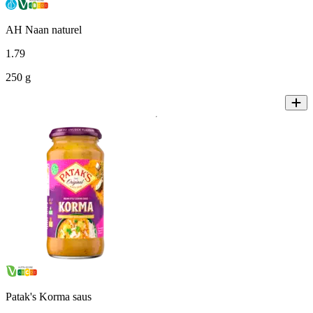
AH Naan naturel
1
.
79
250 g
Patak's Korma saus