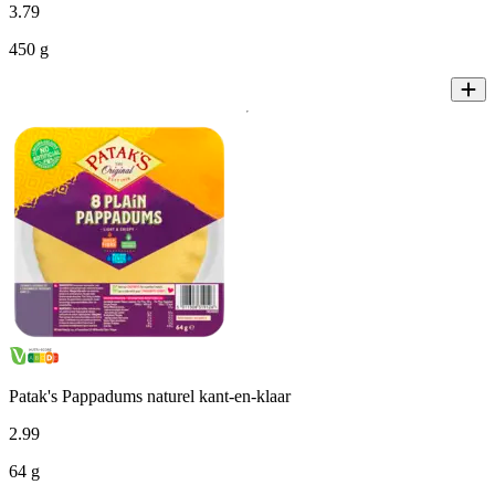
3
.
79
450 g
Patak's Pappadums naturel kant-en-klaar
2
.
99
64 g