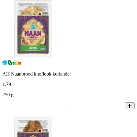
AH Naanbrood knoflook koriander
1
.
79
250 g