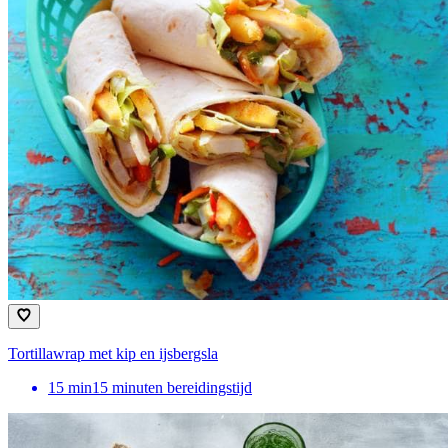
Tortillawrap met kip en ijsbergsla
15
min
15 minuten bereidingstijd