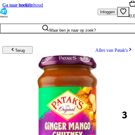
Ga naar hoofdinhoud
Ga naar zoeken
Inloggen
0.
menu
Waar ben je naar op zoek?
Alles van Patak's
Terug
3
.