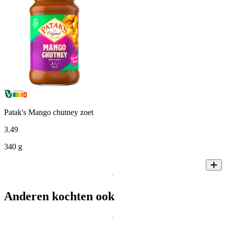
Patak's Mango chutney zoet
3
.
49
340 g
Anderen kochten ook