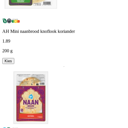
AH Mini naanbrood knoflook koriander
1
.
89
200 g
Kies