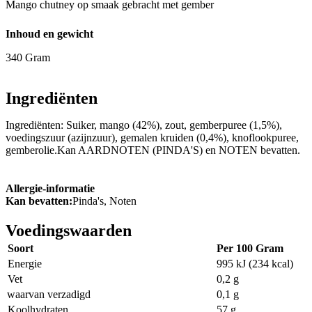
Mango chutney op smaak gebracht met gember
Inhoud en gewicht
340 Gram
Ingrediënten
Ingrediënten: Suiker, mango (42%), zout, gemberpuree (1,5%),
voedingszuur (azijnzuur), gemalen kruiden (0,4%), knoflookpuree,
gemberolie.Kan AARDNOTEN (PINDA'S) en NOTEN bevatten.
Allergie-informatie
Kan bevatten:
Pinda's, Noten
Voedingswaarden
Soort
Per 100 Gram
Energie
995 kJ (234 kcal)
Vet
0,2 g
waarvan verzadigd
0,1 g
Koolhydraten
57 g