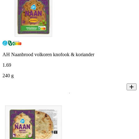
AH Naanbrood volkoren knofook & koriander
1
.
69
240 g