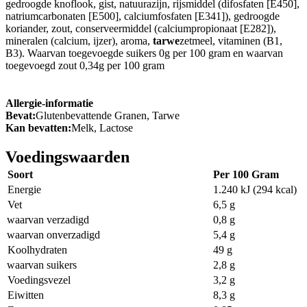
gedroogde knoflook, gist, natuurazijn, rijsmiddel (difosfaten [E450],
natriumcarbonaten [E500], calciumfosfaten [E341]), gedroogde
koriander, zout, conserveermiddel (calciumpropionaat [E282]),
mineralen (calcium, ijzer), aroma,
tarwe
zetmeel, vitaminen (B1,
B3). Waarvan toegevoegde suikers 0g per 100 gram en waarvan
toegevoegd zout 0,34g per 100 gram
Allergie-informatie
Bevat:
Glutenbevattende Granen, Tarwe
Kan bevatten:
Melk, Lactose
Voedingswaarden
Soort
Per 100 Gram
Energie
1.240 kJ (294 kcal)
Vet
6,5 g
waarvan verzadigd
0,8 g
waarvan onverzadigd
5,4 g
Koolhydraten
49 g
waarvan suikers
2,8 g
Voedingsvezel
3,2 g
Eiwitten
8,3 g