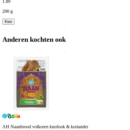
1
.
89
200 g
Kies
Anderen kochten ook
AH Naanbrood volkoren knofook & koriander