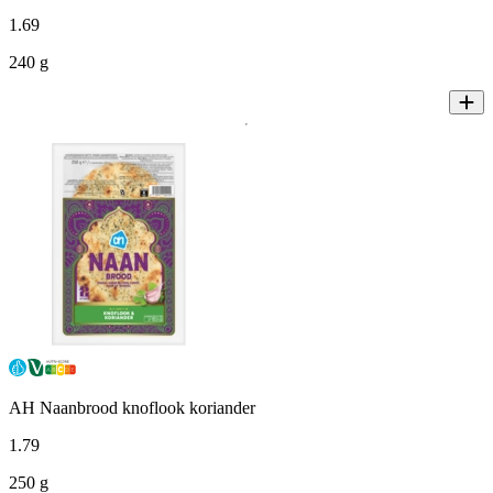
1
.
69
240 g
AH Naanbrood knoflook koriander
1
.
79
250 g