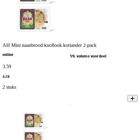
AH Mini naanbrood knoflook koriander 2-pack
online
5% volume voordeel
3
.
59
3
.
78
2 stuks