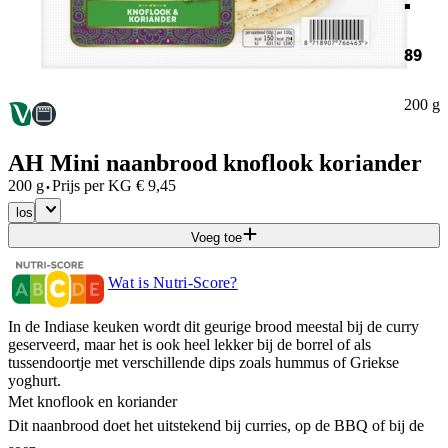
89
200 g
AH Mini naanbrood knoflook koriander
·
200 g
Prijs per
KG
€
9,45
los
Voeg toe
Wat is Nutri-Score?
In de Indiase keuken wordt dit geurige brood meestal bij de curry
geserveerd, maar het is ook heel lekker bij de borrel of als
tussendoortje met verschillende dips zoals hummus of Griekse
yoghurt.​
Met knoflook en koriander
Dit naanbrood doet het uitstekend bij curries, op de BBQ of bij de