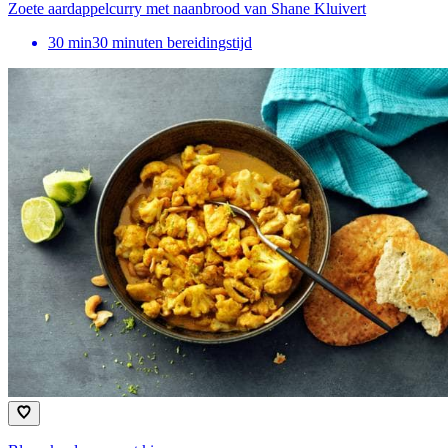
Zoete aardappelcurry met naanbrood van Shane Kluivert
30
min
30 minuten bereidingstijd