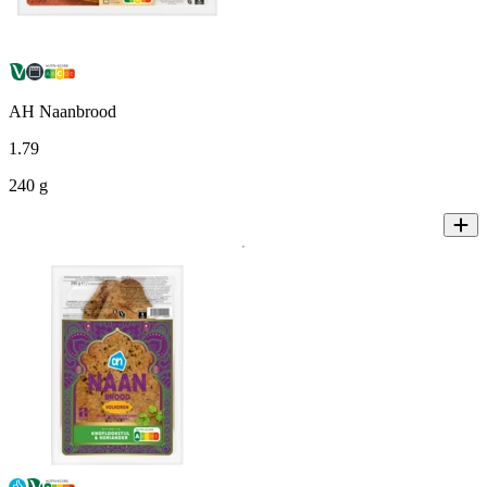
AH Naanbrood
1
.
79
240 g