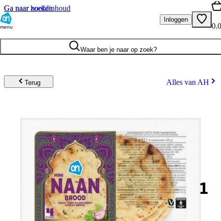
Ga naar hoofdinhoud
Ga naar zoeken
Inloggen
0.
menu
Waar ben je naar op zoek?
Alles van AH
Terug
1
.