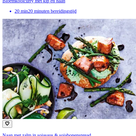
Bloemkoolcurry met kip en naan
20
min
20 minuten bereidingstijd
Naan met zalm in sojasaus & sojabonenspread