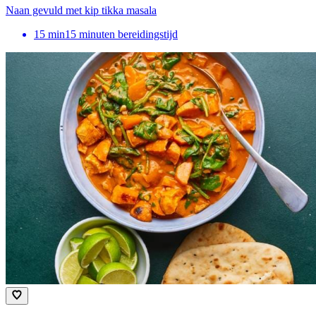
Naan gevuld met kip tikka masala
15
min
15 minuten bereidingstijd