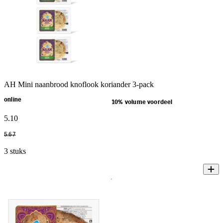
AH Mini naanbrood knoflook koriander 3-pack
online
10% volume voordeel
5
.
10
5
.
67
3 stuks