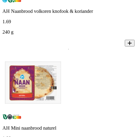
AH Naanbrood volkoren knofook & koriander
1
.
69
240 g
AH Mini naanbrood naturel