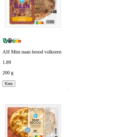
AH Mini naan brood volkoren
1
.
89
200 g
Kies