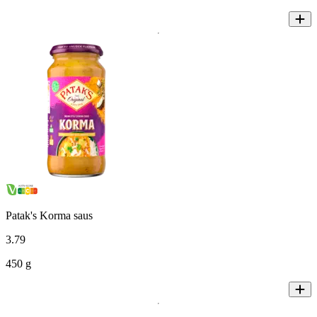
Patak's Korma saus
3
.
79
450 g