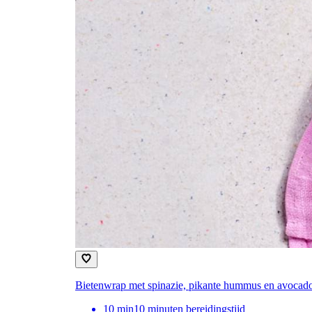
Bietenwrap met spinazie, pikante hummus en avocad
10
min
10 minuten bereidingstijd