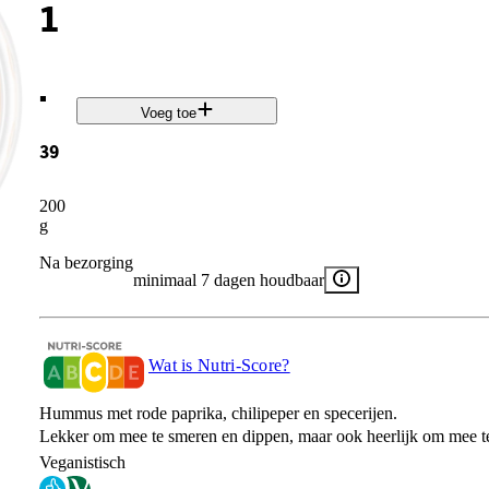
1
.
Voeg toe
39
200
g
Na bezorging
minimaal 7 dagen houdbaar
Wat is Nutri-Score?
Hummus met rode paprika, chilipeper en specerijen.
Lekker om mee te smeren en dippen, maar ook heerlijk om mee t
Veganistisch