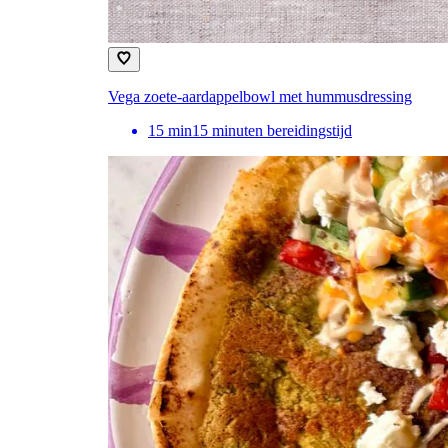
Vega zoete-aardappelbowl met hummusdressing
15
min
15 minuten bereidingstijd