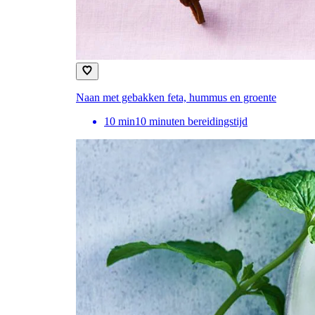
Naan met gebakken feta, hummus en groente
10
min
10 minuten bereidingstijd