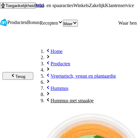
Ga naar hoofdinhoud
Ga naar zoeken
Win- en spaaracties
Winkels
Zakelijk
Klantenservice
Toegankelijkheid
Producten
Bonus
Recepten
Meer
Home
Producten
Vegetarisch, vegan en plantaardig
Terug
Hummus
Hummus met smaakje