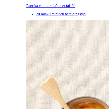
Paprika chili tortilla's met falafel
20
min
20 minuten bereidingstijd