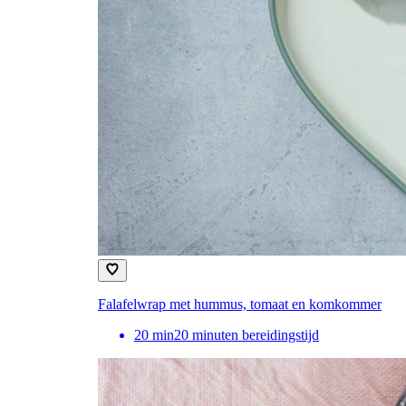
Falafelwrap met hummus, tomaat en komkommer
20
min
20 minuten bereidingstijd