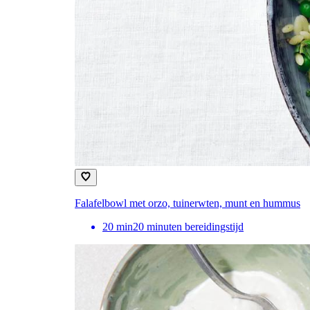
Falafelbowl met orzo, tuinerwten, munt en hummus
20
min
20 minuten bereidingstijd