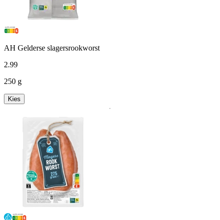
AH Gelderse slagersrookworst
2
.
99
250 g
Kies