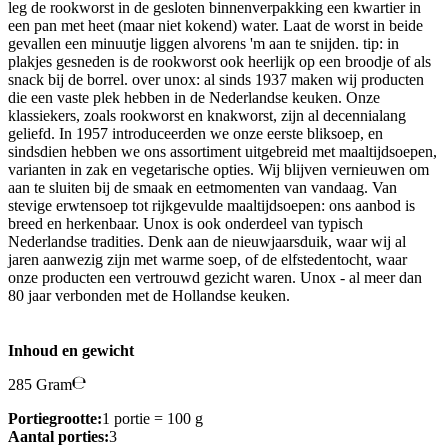
leg de rookworst in de gesloten binnenverpakking een kwartier in
een pan met heet (maar niet kokend) water. Laat de worst in beide
gevallen een minuutje liggen alvorens 'm aan te snijden. tip: in
plakjes gesneden is de rookworst ook heerlijk op een broodje of als
snack bij de borrel. over unox: al sinds 1937 maken wij producten
die een vaste plek hebben in de Nederlandse keuken. Onze
klassiekers, zoals rookworst en knakworst, zijn al decennialang
geliefd. In 1957 introduceerden we onze eerste bliksoep, en
sindsdien hebben we ons assortiment uitgebreid met maaltijdsoepen,
varianten in zak en vegetarische opties. Wij blijven vernieuwen om
aan te sluiten bij de smaak en eetmomenten van vandaag. Van
stevige erwtensoep tot rijkgevulde maaltijdsoepen: ons aanbod is
breed en herkenbaar. Unox is ook onderdeel van typisch
Nederlandse tradities. Denk aan de nieuwjaarsduik, waar wij al
jaren aanwezig zijn met warme soep, of de elfstedentocht, waar
onze producten een vertrouwd gezicht waren. Unox - al meer dan
80 jaar verbonden met de Hollandse keuken.
Inhoud en gewicht
285 Gram
Portiegrootte:
1 portie = 100 g
Aantal porties:
3