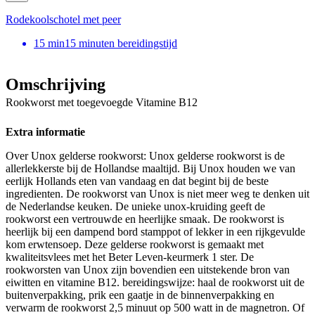
Rodekoolschotel met peer
15
min
15 minuten bereidingstijd
Omschrijving
Rookworst met toegevoegde Vitamine B12
Extra informatie
Over Unox gelderse rookworst: Unox gelderse rookworst is de
allerlekkerste bij de Hollandse maaltijd. Bij Unox houden we van
eerlijk Hollands eten van vandaag en dat begint bij de beste
ingredienten. De rookworst van Unox is niet meer weg te denken uit
de Nederlandse keuken. De unieke unox-kruiding geeft de
rookworst een vertrouwde en heerlijke smaak. De rookworst is
heerlijk bij een dampend bord stamppot of lekker in een rijkgevulde
kom erwtensoep. Deze gelderse rookworst is gemaakt met
kwaliteitsvlees met het Beter Leven-keurmerk 1 ster. De
rookworsten van Unox zijn bovendien een uitstekende bron van
eiwitten en vitamine B12. bereidingswijze: haal de rookworst uit de
buitenverpakking, prik een gaatje in de binnenverpakking en
verwarm de rookworst 2,5 minuut op 500 watt in de magnetron. Of