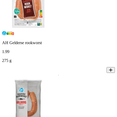
AH Gelderse rookworst
1
.
99
275 g