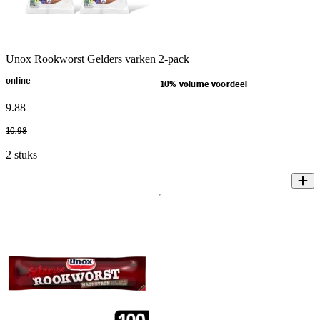
Unox Rookworst Gelders varken 2-pack
online
10% volume voordeel
9
.
88
10
.
98
2 stuks