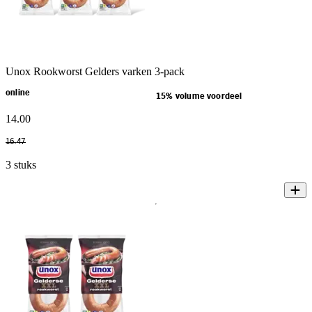
Unox Rookworst Gelders varken 3-pack
online
15% volume voordeel
14
.
00
16
.
47
3 stuks