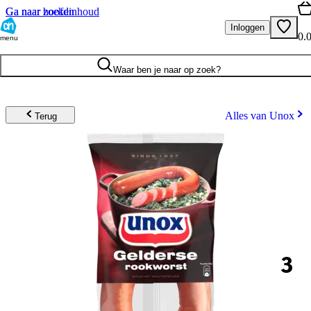
Ga naar hoofdinhoud
Ga naar zoeken
Inloggen
0.
menu
Waar ben je naar op zoek?
Alles van Unox
Terug
3
.