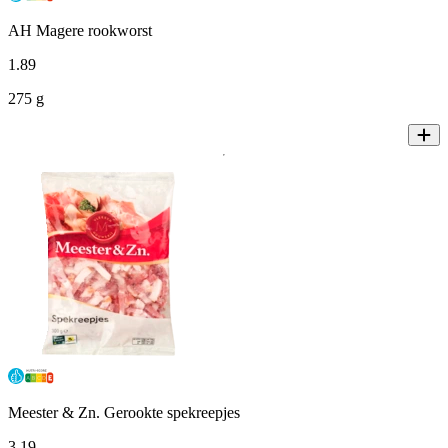
AH Magere rookworst
1
.
89
275 g
Meester & Zn. Gerookte spekreepjes
3
.
19