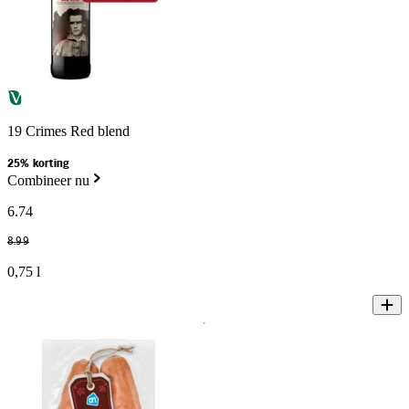
19 Crimes Red blend
25% korting
Combineer nu
6
.
74
8
.
99
0,75 l