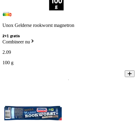
Unox Gelderse rookworst magnetron
2+1 gratis
Combineer nu
2
.
09
100 g