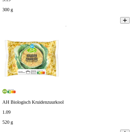
300 g
AH Biologisch Kruidenzuurkool
1
.
09
520 g