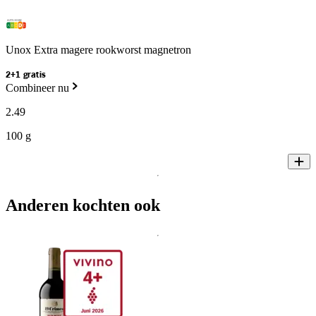
Unox Extra magere rookworst magnetron
2+1 gratis
Combineer nu
2
.
49
100 g
Anderen kochten ook