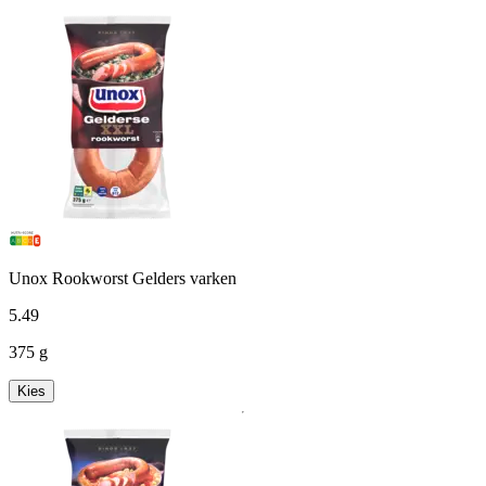
Unox Rookworst Gelders varken
5
.
49
375 g
Kies