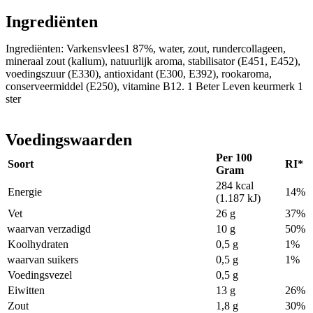
Ingrediënten
Ingrediënten: Varkensvlees1 87%, water, zout, rundercollageen,
mineraal zout (kalium), natuurlijk aroma, stabilisator (E451, E452),
voedingszuur (E330), antioxidant (E300, E392), rookaroma,
conserveermiddel (E250), vitamine B12. 1 Beter Leven keurmerk 1
ster
Voedingswaarden
Per 100
Soort
RI*
Gram
284 kcal
Energie
14%
(1.187 kJ)
Vet
26 g
37%
waarvan verzadigd
10 g
50%
Koolhydraten
0,5 g
1%
waarvan suikers
0,5 g
1%
Voedingsvezel
0,5 g
Eiwitten
13 g
26%
Zout
1,8 g
30%