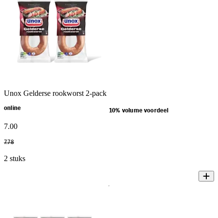
Unox Gelderse rookworst 2-pack
online
10% volume voordeel
7
.
00
7
.
78
2 stuks