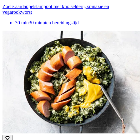
Zoete-aardappelstamppot met knolselderij, spinazie en
vegarookworst
30
min
30 minuten bereidingstijd