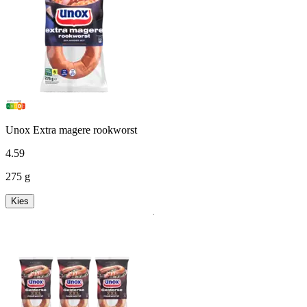
Unox Extra magere rookworst
4
.
59
275 g
Kies