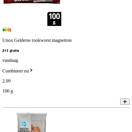
Unox Gelderse rookworst magnetron
2+1 gratis
vandaag
Combineer nu
2
.
09
100 g