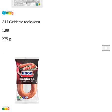
AH Gelderse rookworst
1
.
99
275 g