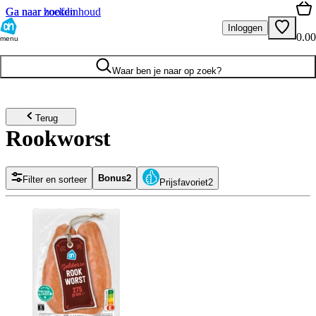
Ga naar hoofdinhoud
Ga naar zoeken
Inloggen
0.00
menu
Waar ben je naar op zoek?
Terug
Rookworst
Bonus
2
Filter en sorteer
Prijsfavoriet
2