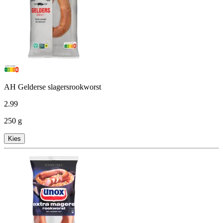
AH Gelderse slagersrookworst
2
.
99
250 g
Kies