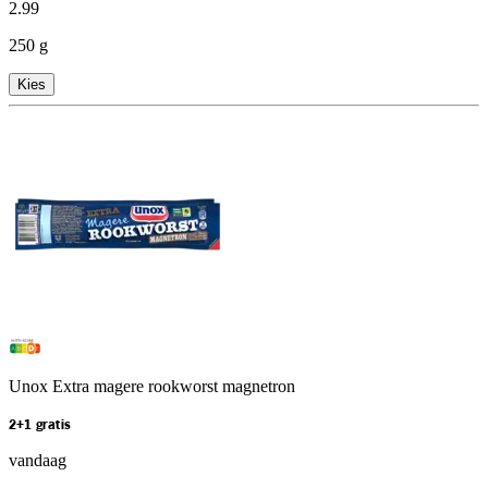
2
.
99
250 g
Kies
Unox Extra magere rookworst magnetron
2+1 gratis
vandaag