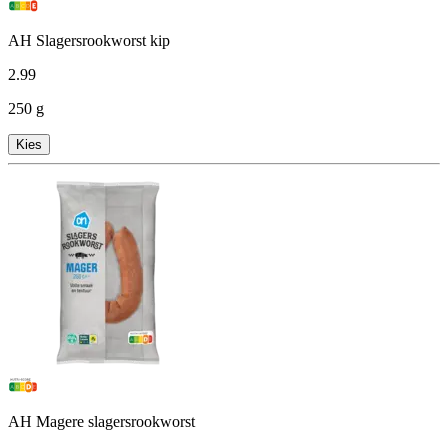
AH Slagersrookworst kip
2
.
99
250 g
Kies
AH Magere slagersrookworst