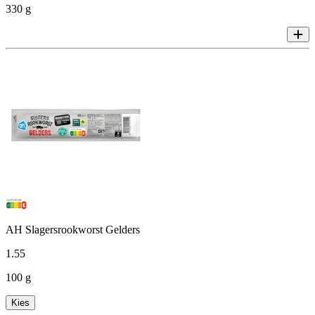
330 g
AH Slagersrookworst Gelders
1
.
55
100 g
Kies