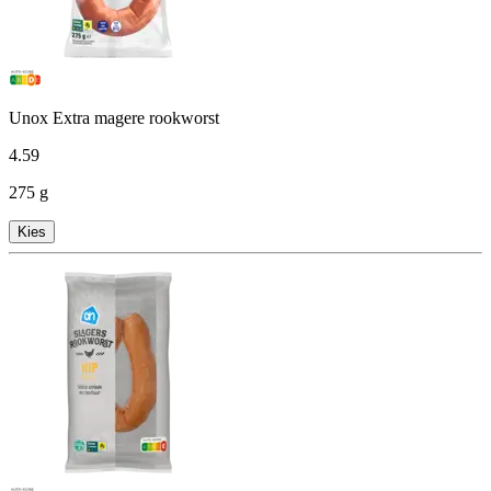
Unox Extra magere rookworst
4
.
59
275 g
Kies