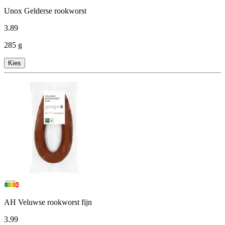
Unox Gelderse rookworst
3
.
89
285 g
Kies
AH Veluwse rookworst fijn
3
.
99