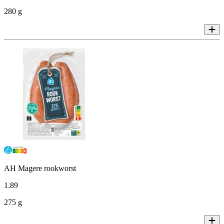
280 g
AH Magere rookworst
1
.
89
275 g