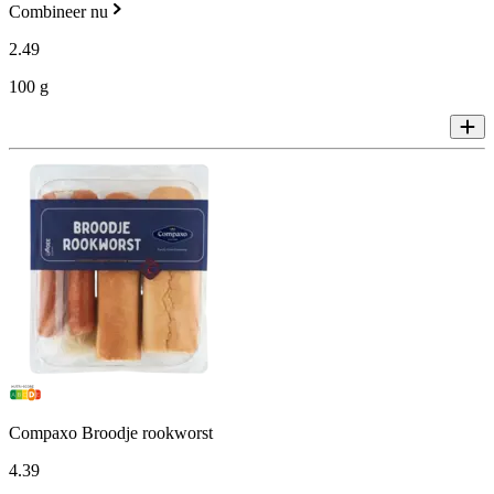
Combineer nu
2
.
49
100 g
Compaxo Broodje rookworst
4
.
39