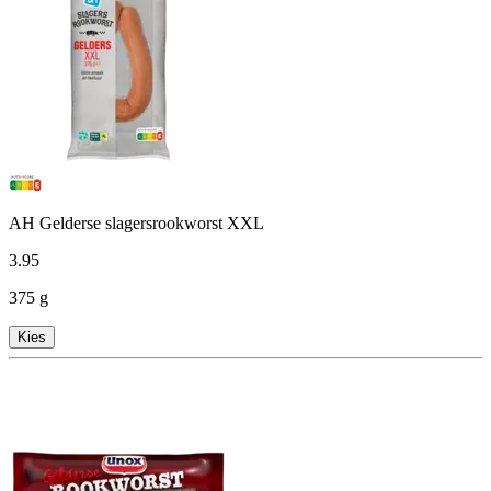
AH Gelderse slagersrookworst XXL
3
.
95
375 g
Kies