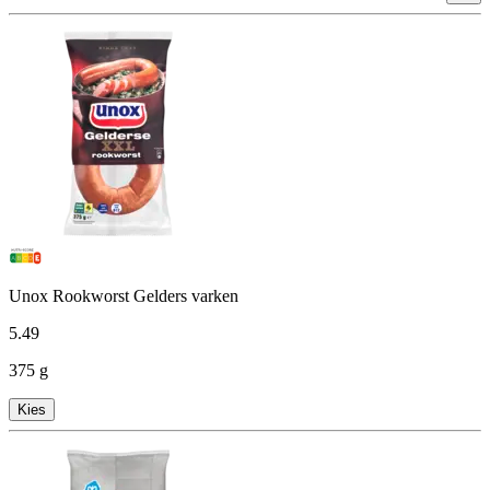
Unox Rookworst Gelders varken
5
.
49
375 g
Kies