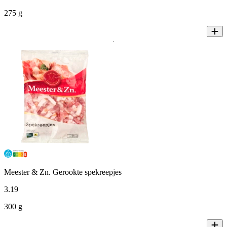
275 g
Meester & Zn. Gerookte spekreepjes
3
.
19
300 g