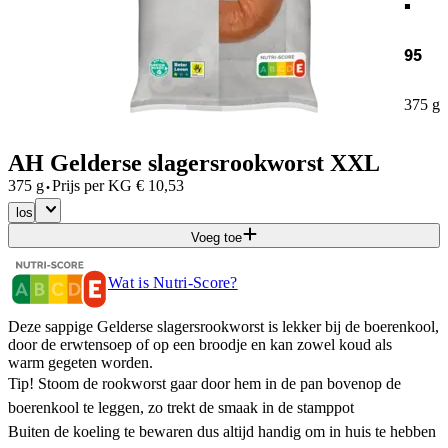
95
375 g
AH Gelderse slagersrookworst XXL
·
375 g
Prijs per
KG
€
10,53
los
Voeg toe
Wat is Nutri-Score?
Deze sappige Gelderse slagersrookworst is lekker bij de boerenkool,
door de erwtensoep of op een broodje en kan zowel koud als
warm gegeten worden.​
Tip! Stoom de rookworst gaar door hem in de pan bovenop de
boerenkool te leggen, zo trekt de smaak in de stamppot​
Buiten de koeling te bewaren dus altijd handig om in huis te hebben​