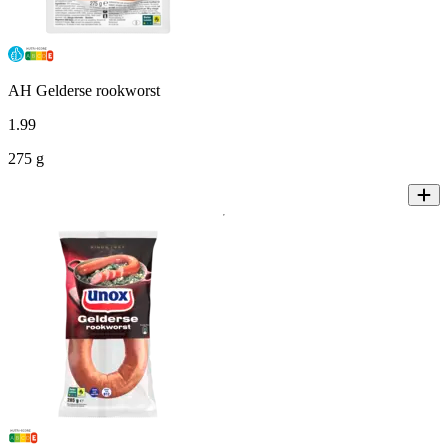
AH Gelderse rookworst
1
.
99
275 g