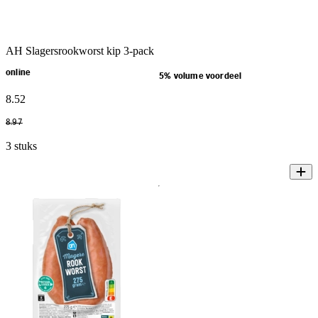
AH Slagersrookworst kip 3-pack
online
5% volume voordeel
8
.
52
8
.
97
3 stuks