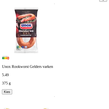
Unox Rookworst Gelders varken
5
.
49
375 g
Kies