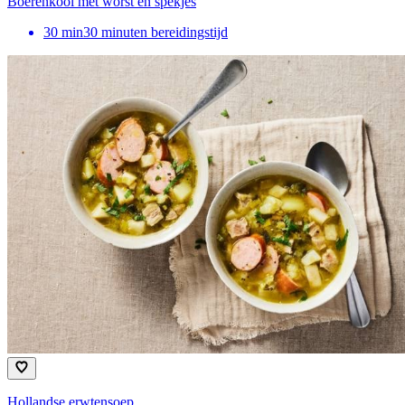
Boerenkool met worst en spekjes
30
min
30 minuten bereidingstijd
Hollandse erwtensoep