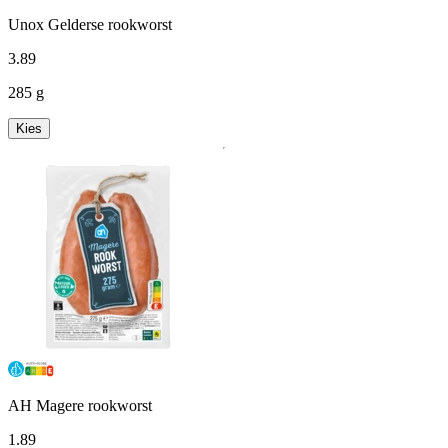
Unox Gelderse rookworst
3
.
89
285 g
Kies
AH Magere rookworst
1
.
89