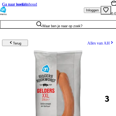
Ga naar hoofdinhoud
Ga naar zoeken
Inloggen
0.
menu
Waar ben je naar op zoek?
Alles van AH
Terug
3
.