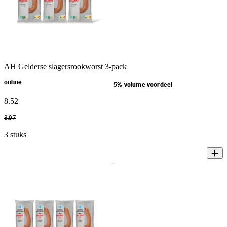
AH Gelderse slagersrookworst 3-pack
online
5% volume voordeel
8
.
52
8
.
97
3 stuks