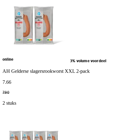
online
3% volume voordeel
AH Gelderse slagersrookworst XXL 2-pack
7
.
66
7
.
90
2 stuks