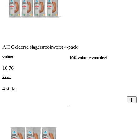
AH Gelderse slagersrookworst 4-pack
online
10% volume voordeel
10
.
76
11
.
96
4 stuks