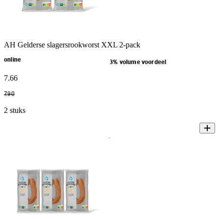
AH Gelderse slagersrookworst XXL 2-pack
online
3% volume voordeel
7
.
66
7
.
90
2 stuks