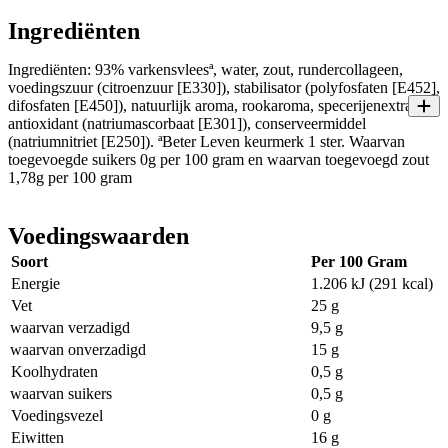
Ingrediënten
Ingrediënten: 93% varkensvleesª, water, zout, rundercollageen,
voedingszuur (citroenzuur [E330]), stabilisator (polyfosfaten [E452],
difosfaten [E450]), natuurlijk aroma, rookaroma, specerijenextract,
antioxidant (natriumascorbaat [E301]), conserveermiddel
(natriumnitriet [E250]). ªBeter Leven keurmerk 1 ster. Waarvan
toegevoegde suikers 0g per 100 gram en waarvan toegevoegd zout
1,78g per 100 gram
Voedingswaarden
Soort
Per 100 Gram
Energie
1.206 kJ (291 kcal)
Vet
25 g
waarvan verzadigd
9,5 g
waarvan onverzadigd
15 g
Koolhydraten
0,5 g
waarvan suikers
0,5 g
Voedingsvezel
0 g
Eiwitten
16 g