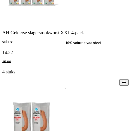
AH Gelderse slagersrookworst XXL 4-pack
online
10% volume voordeel
14
.
22
15
.
80
4 stuks