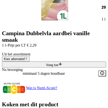
29
1 l
Campina Dubbelvla aardbei vanille
smaak
·
1 l
Prijs per
LT
€
2,29
Uit het assortiment
Kies alternatief
Voeg toe
Na bezorging
minimaal 5 dagen houdbaar
Wat is Nutri-Score?
Koken met dit product