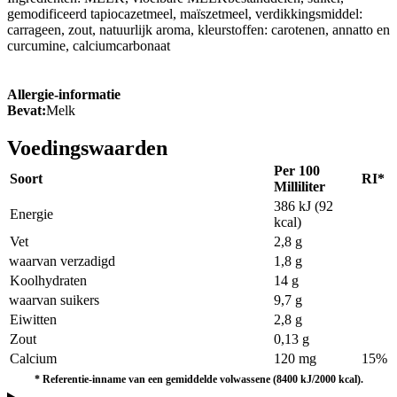
gemodificeerd tapiocazetmeel, maïszetmeel, verdikkingsmiddel:
carrageen, zout, natuurlijk aroma, kleurstoffen: carotenen, annatto en
curcumine, calciumcarbonaat
Allergie-informatie
Bevat:
Melk
Voedingswaarden
Per 100
Soort
RI*
Milliliter
386 kJ (92
Energie
kcal)
Vet
2,8 g
waarvan verzadigd
1,8 g
Koolhydraten
14 g
waarvan suikers
9,7 g
Eiwitten
2,8 g
Zout
0,13 g
Calcium
120 mg
15%
*
Referentie-inname van een gemiddelde volwassene (8400 kJ/2000 kcal).