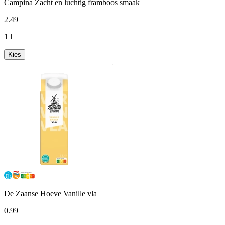
Campina Zacht en luchtig framboos smaak
2
.
49
1 l
Kies
De Zaanse Hoeve Vanille vla
0
.
99