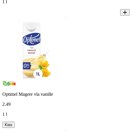
1 l
Optimel Magere vla vanille
2
.
49
1 l
Kies