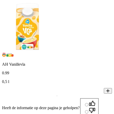
AH Vanillevla
0
.
99
0,5 l
Heeft de informatie op deze pagina je geholpen?