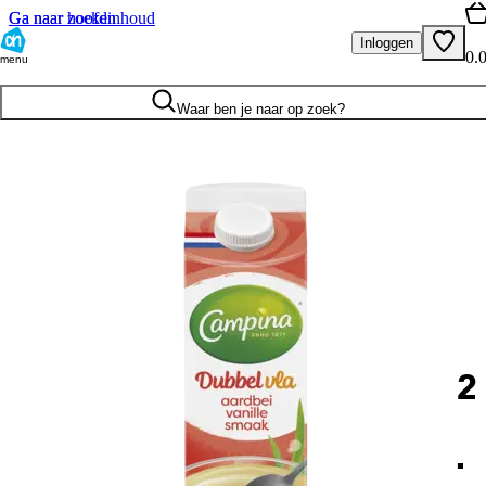
Ga naar hoofdinhoud
Ga naar zoeken
Inloggen
0.
menu
Waar ben je naar op zoek?
2
.