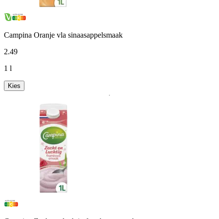
Campina Oranje vla sinaasappelsmaak
2
.
49
1 l
Kies