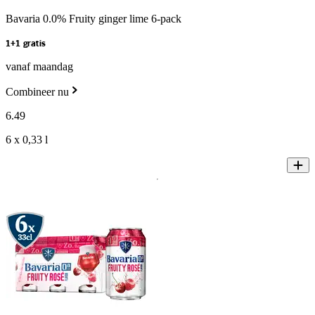
Bavaria 0.0% Fruity ginger lime 6-pack
1+1 gratis
vanaf maandag
Combineer nu
6
.
49
6 x 0,33 l