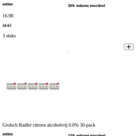
online
10% volume voordeel
16
.
98
18
.
87
3 stuks
Grolsch Radler citroen alcoholvrij 0.0% 30-pack
online
15% volume voordeel