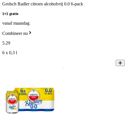
Grolsch Radler citroen alcoholvrij 0.0 6-pack
1+1 gratis
vanaf maandag
Combineer nu
5
.
29
6 x 0,3 l