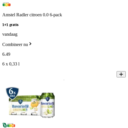
Amstel Radler citroen 0.0 6-pack
1+1 gratis
vandaag
Combineer nu
6
.
49
6 x 0,33 l