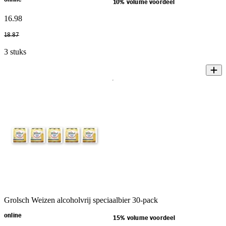
10% volume voordeel
16
.
98
18
.
87
3 stuks
Grolsch Weizen alcoholvrij speciaalbier 30-pack
online
15% volume voordeel