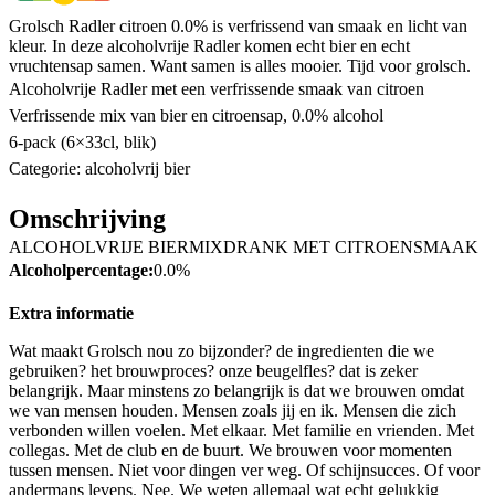
Grolsch Radler citroen 0.0% is verfrissend van smaak en licht van
kleur. In deze alcoholvrije Radler komen echt bier en echt
vruchtensap samen. Want samen is alles mooier. Tijd voor grolsch.
Alcoholvrije Radler met een verfrissende smaak van citroen
Verfrissende mix van bier en citroensap, 0.0% alcohol
6-pack (6×33cl, blik)
Categorie: alcoholvrij bier
Omschrijving
ALCOHOLVRIJE BIERMIXDRANK MET CITROENSMAAK
Alcoholpercentage:
0.0%
Extra informatie
Wat maakt Grolsch nou zo bijzonder? de ingredienten die we
gebruiken? het brouwproces? onze beugelfles? dat is zeker
belangrijk. Maar minstens zo belangrijk is dat we brouwen omdat
we van mensen houden. Mensen zoals jij en ik. Mensen die zich
verbonden willen voelen. Met elkaar. Met familie en vrienden. Met
collegas. Met de club en de buurt. We brouwen voor momenten
tussen mensen. Niet voor dingen ver weg. Of schijnsucces. Of voor
andermans levens. Nee. We weten allemaal wat echt gelukkig