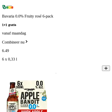
Bavaria 0.0% Fruity rosé 6-pack
1+1 gratis
vanaf maandag
Combineer nu
6
.
49
6 x 0,33 l