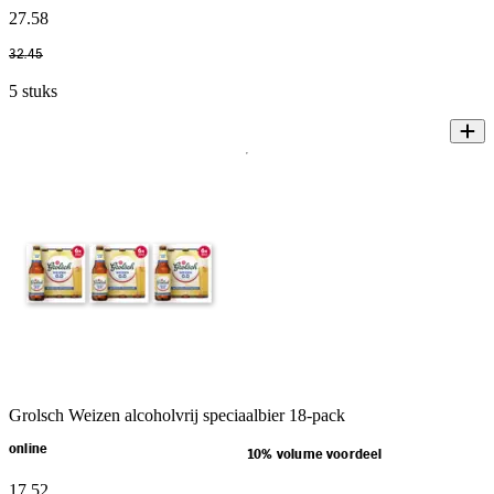
27
.
58
32
.
45
5 stuks
Grolsch Weizen alcoholvrij speciaalbier 18-pack
online
10% volume voordeel
17
.
52