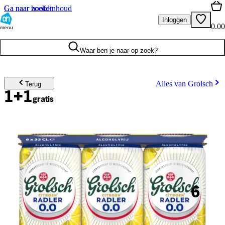
Ga naar hoofdinhoud
Ga naar zoeken
Inloggen
0.00
menu
Waar ben je naar op zoek?
Alles van Grolsch
Terug
1+1
gratis
6
.