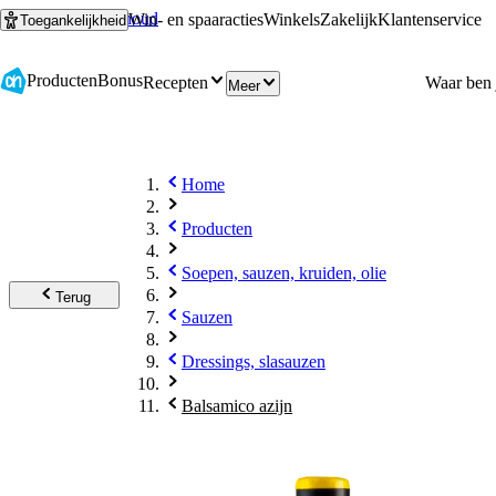
Ga naar hoofdinhoud
Ga naar zoeken
Win- en spaaracties
Winkels
Zakelijk
Klantenservice
Toegankelijkheid
Producten
Bonus
Recepten
Meer
Home
Producten
Soepen, sauzen, kruiden, olie
Terug
Sauzen
Dressings, slasauzen
Balsamico azijn