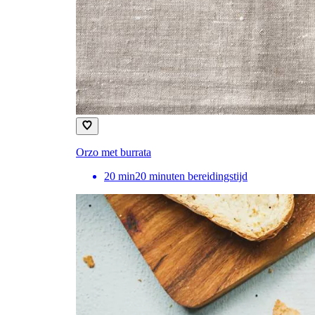
Orzo met burrata
20
min
20 minuten bereidingstijd