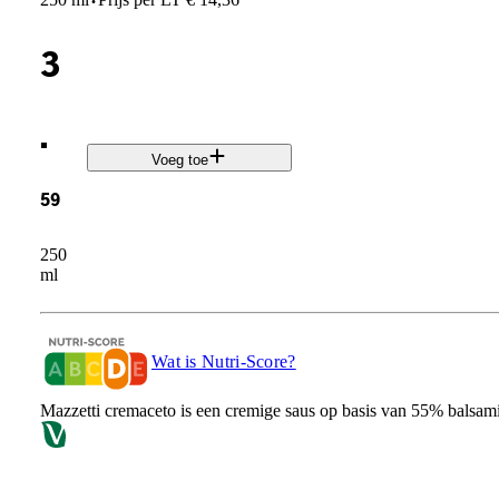
·
3
.
Voeg toe
59
250
ml
Wat is Nutri-Score?
Mazzetti cremaceto is een cremige saus op basis van 55% balsami