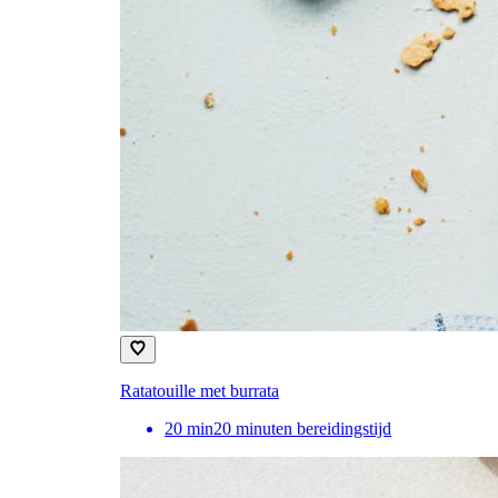
Ratatouille met burrata
20
min
20 minuten bereidingstijd