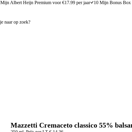
Mijn Albert Heijn Premium voor €17.99 per jaar
10 Mijn Bonus Box 
Mazzetti Cremaceto classico 55% balsa
250 ml
Prijs per
LT
€
14,36