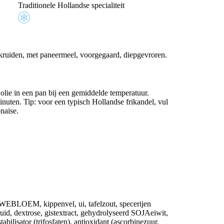
Traditionele Hollandse specialiteit
nkruiden, met paneermeel, voorgegaard, diepgevroren.
 olie in een pan bij een gemiddelde temperatuur.
nuten. Tip: voor een typisch Hollandse frikandel, vul
naise.
WEBLOEM, kippenvel, ui, tafelzout, specerijen
, dextrose, gistextract, gehydrolyseerd SOJAeiwit,
tabilisator (trifosfaten), antioxidant (ascorbinezuur,