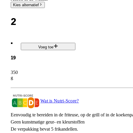
Kies alternatief
2
.
Voeg toe
19
350
g
Wat is Nutri-Score?
Eenvoudig te bereiden in de friteuse, op de grill of in de koekenp
Geen kunstmatige geur- en kleurstoffen
De verpakking bevat 5 frikandellen.