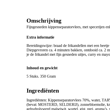
Omschrijving
Fijngesneden kippenseparatorvlees, met specerijen e
Extra informatie
Bereidingswijze: braad de frikandellen met een beetje
Diepgevroren ca. 4 minuten bakken, ontdooid ca. 2 mi
je de frikandel met fijn gesneden uitjes, curry en mayo
Inhoud en gewicht
5 Stuks. 350 Gram
Ingrediënten
Ingrediënten: Kippenseparatorvlees 70%, water, TAR
(bevat: MOSTERD, SELDERIJ), zonnebloemolie, kruid
gehydrolyseerd maïseiwit, wortel, gist, prei, aroma’s, s