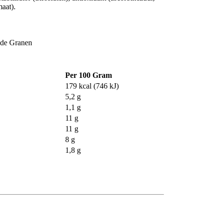
aat).
ende Granen
Per 100 Gram
179 kcal (746 kJ)
5,2 g
1,1 g
11 g
11 g
8 g
1,8 g