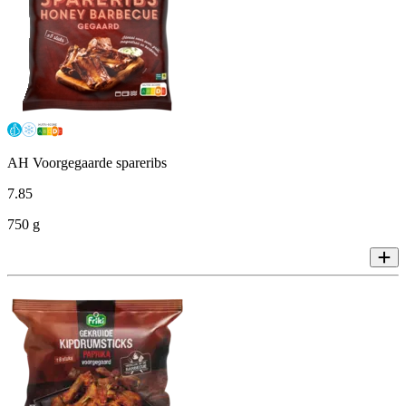
AH Voorgegaarde spareribs
7
.
85
750 g