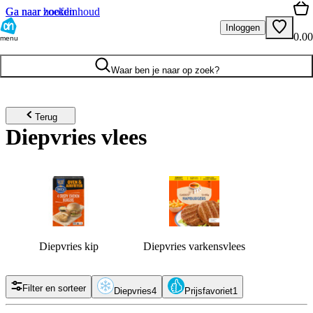
Ga naar hoofdinhoud
Ga naar zoeken
Inloggen
0.00
menu
Waar ben je naar op zoek?
Terug
Diepvries vlees
Diepvries kip
Diepvries varkensvlees
Filter en sorteer
Diepvries
4
Prijsfavoriet
1