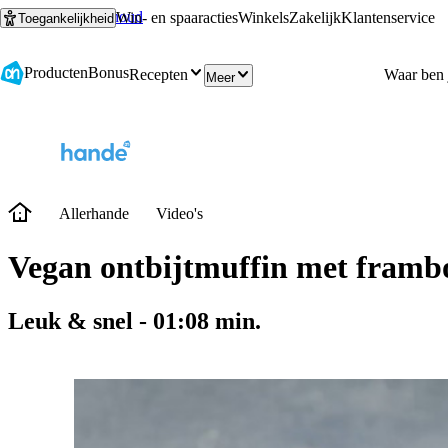
Ga naar hoofdinhoud
Ga naar zoeken
Win- en spaaracties
Winkels
Zakelijk
Klantenservice
Toegankelijkheid
Producten
Bonus
Recepten
Meer
Allerhande
Video's
Vegan ontbijtmuffin met framb
Leuk & snel
-
01:08
min.