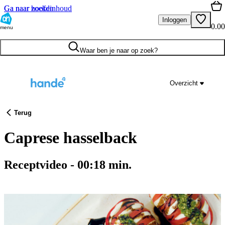
Ga naar hoofdinhoud
Ga naar zoeken
Inloggen
0.00
menu
Waar ben je naar op zoek?
Overzicht
Terug
Caprese hasselback
Receptvideo
-
00:18
min.