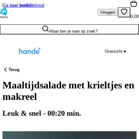
Ga naar hoofdinhoud
Ga naar zoeken
Inloggen
0.00
menu
Waar ben je naar op zoek?
Overzicht
Terug
Maal­tijd­sa­la­de met kriel­tjes en
ma­kreel
Leuk & snel
-
00:20
min.