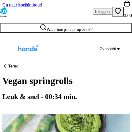
Ga naar hoofdinhoud
Ga naar zoeken
Inloggen
0.00
menu
Waar ben je naar op zoek?
Overzicht
Terug
Vegan springrolls
Leuk & snel
-
00:34
min.