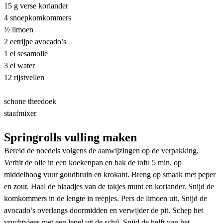
15 g verse koriander
4 snoepkomkommers
½ limoen
2 eetrijpe avocado’s
1 el sesamolie
3 el water
12 rijstvellen
schone theedoek
staafmixer
Springrolls vulling maken
Bereid de noedels volgens de aanwijzingen op de verpakking.
Verhit de olie in een koekenpan en bak de tofu 5 min. op
middelhoog vuur goudbruin en krokant. Breng op smaak met peper
en zout. Haal de blaadjes van de takjes munt en koriander. Snijd de
komkommers in de lengte in reepjes. Pers de limoen uit. Snijd de
avocado’s overlangs doormidden en verwijder de pit. Schep het
vruchtvlees met een lepel uit de schil. Snijd de helft van het